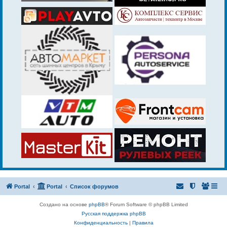
Portal
Portal
Список форумов
Создано на основе
phpBB
® Forum Software © phpBB Limited
Русская поддержка phpBB
Конфиденциальность
|
Правила