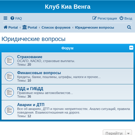
Клуб Киа Венга
FAQ
Регистрация
Вход
П
Portal
Portal
Список форумов
Юридические вопросы
о
Юридические вопросы
и
Форум
с
к
Страхование
ОСАГО, КАСКО, страховые выплаты.
Темы:
20
Финансовые вопросы
Кредиты, банки, пошлины, штрафы, налоги и прочее...
Темы:
10
ПДД и ГИБДД
Правовые нормы автомобилистов...
Темы:
36
Аварии и ДТП
Все об авариях, ДТП и прочих неприятностях. Анализ ситуаций, правила
поведения. Взаимоотношения на дороге.
Темы:
12
Перейти