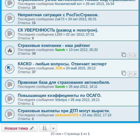
Последнее сообщение
Космический кот
«
29 окт 2013, 16:34
Ответы:
18
Неприятная ситуация с РосГосСтрахом.
Последнее сообщение
zuk73
«
24 окт 2013, 05:31
Ответы:
15
СК УВЕРЕННОСТЬ (развод и лохотрон).
Последнее сообщение
LISS
«
02 окт 2012, 07:31
Ответы:
9
Страховые компании - наш рейтинг
Последнее сообщение
Sanek
«
13 сен 2012, 05:32
Ответы:
34
1
2
КАСКО - любые вопросы. Отвечает эксперт
Последнее сообщение
JON
«
24 май 2015, 20:12
Ответы:
37
1
2
Правовая база для страхования автомобиля.
Последнее сообщение
Sanek
«
26 апр 2012, 18:11
Повышающие коэффициенты по ОСАГО.
Последнее сообщение
Volodya
«
26 апр 2012, 16:21
Ответы:
1
Страховые выплаты при ДТП могут вырасти.
Последнее сообщение
aleksandr7272
«
23 апр 2012, 17:10
Ответы:
2
Новая тема
20 тем • Страница
1
из
1