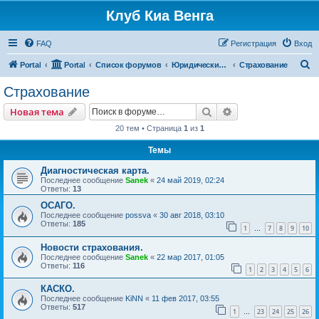
Клуб Киа Венга
FAQ
Регистрация
Вход
П
Portal
Portal
Список форумов
Юридические вопросы
Страхование
о
Страхование
и
Поиск
Расширенный пои
Новая тема
с
20 тем • Страница
1
из
1
к
Темы
Диагностическая карта.
Последнее сообщение
Sanek
«
24 май 2019, 02:24
Ответы:
13
ОСАГО.
Последнее сообщение
possva
«
30 авг 2018, 03:10
Ответы:
185
1
7
8
9
10
…
Новости страхования.
Последнее сообщение
Sanek
«
22 мар 2017, 01:05
Ответы:
116
1
2
3
4
5
6
КАСКО.
Последнее сообщение
KiNN
«
11 фев 2017, 03:55
Ответы:
517
1
23
24
25
26
…