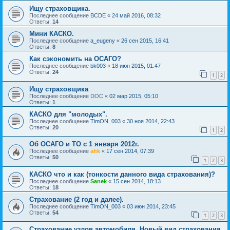
Ищу страховщика.
Последнее сообщение
BCDE
«
24 май 2016, 08:32
Ответы:
14
Мини КАСКО.
Последнее сообщение
a_eugeny
«
26 сен 2015, 16:41
Ответы:
8
Как сэкономить на ОСАГО?
Последнее сообщение
bk003
«
18 июн 2015, 01:47
Ответы:
24
1
2
Ищу страховщика
Последнее сообщение
DOC
«
02 мар 2015, 05:10
Ответы:
1
КАСКО для "молодых".
Последнее сообщение
TimON_003
«
30 ноя 2014, 22:43
Ответы:
20
1
2
Об ОСАГО и ТО с 1 января 2012г.
Последнее сообщение
ahk
«
17 сен 2014, 07:39
Ответы:
50
1
2
3
КАСКО что и как (тонкости данного вида страхования)?
Последнее сообщение
Sanek
«
15 сен 2014, 18:13
Ответы:
18
Страхование (2 год и далее).
Последнее сообщение
TimON_003
«
03 июн 2014, 23:45
Ответы:
54
1
2
3
Страхование узлов автомобиля. Новый вид страхования.