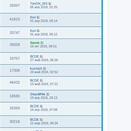
TimON_003
35507
05 апр 2018, 01:25
Kori
41815
01 апр 2018, 00:14
Kori
33747
01 апр 2018, 00:12
Sanek
35029
16 окт 2016, 06:51
BCDE
33707
27 май 2016, 06:26
kuzmich
17306
24 май 2016, 02:52
BCDE
46432
15 май 2016, 07:21
S4astliff4ik
18565
19 апр 2016, 20:13
BCDE
35350
16 апр 2016, 07:08
BCDE
30218
21 мар 2016, 06:34