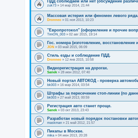
ПДД соблюдаем или нет (обсуждение различ
zuk73
»
14 мар 2014, 21:44
Массовая истерия или феномен левого ряда
Dronneo
»
01 ноя 2013, 10:23
"Европротокол" (оформление и прочие вопро
TimON_003
»
02 авг 2015, 19:14
Гос. номера (изготовление, восстановление и 
JON
»
03 май 2015, 06:09
Стиль езды и соблюдение ПДД.
Dronneo
»
12 янв 2015, 10:58
Видеорегистрация на дорогах.
Sanek
»
28 июн 2012, 07:40
Новый портал АВТОКОД - проверка автомоб
bk003
»
16 мар 2014, 03:54
Штрафы за пересечение стоп-линии (по данн
bk003
»
27 май 2013, 00:59
Регистрация авто станет проще.
Sanek
»
03 окт 2013, 23:43
Разработан новый порядок постановки авто
maskman
»
21 май 2012, 21:57
Пикапы в Москве.
mika
»
04 июн 2013, 20:28