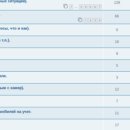
ных ситуаций).
128
1
3
4
5
6
7
…
.
66
1
2
3
4
сы, что и как).
0
т.п.).
16
9
5
иля.
3
ым с камер).
12
7
мобилей на учет.
11
17