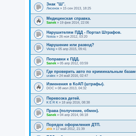
Знак "Ш".
Лисенок
»
15 сен 2013, 18:25
Медицинская справка.
Sanek
»
19 фев 2014, 22:06
Нарушителям ПДД - Портал Штрафов.
Noisia
»
26 ноя 2012, 03:20
Нарушение или развод?
Vking
»
05 апр 2015, 09:41
Поправки к ПДД.
Sanek
»
05 апр 2012, 03:59
Где проверить авто по криминальным базам
uralex
»
24 май 2016, 02:47
Изменения в КоАП (штрафы).
DOC
»
08 июл 2013, 04:32
Перевозка детей.
K E R K
»
18 апр 2016, 08:38
Права (получение, обмен).
Sanek
»
04 апр 2014, 06:18
Порядок оформления ДТП.
ahk
»
17 май 2012, 21:39