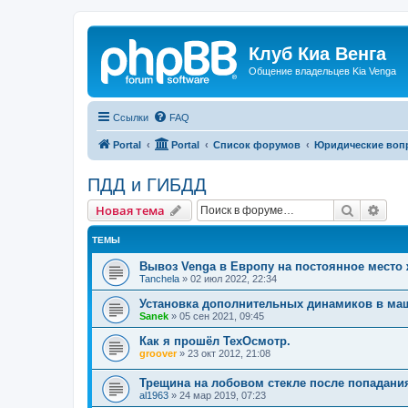
Клуб Киа Венга
Общение владельцев Kia Venga
Ссылки
FAQ
Portal
Portal
Список форумов
Юридические воп
ПДД и ГИБДД
Поиск
Рас
Новая тема
ТЕМЫ
Вывоз Venga в Европу на постоянное место 
Tanchela
»
02 июл 2022, 22:34
Установка дополнительных динамиков в маш
Sanek
»
05 сен 2021, 09:45
Как я прошёл ТехОсмотр.
groover
»
23 окт 2012, 21:08
Трещина на лобовом стекле после попадания
al1963
»
24 мар 2019, 07:23