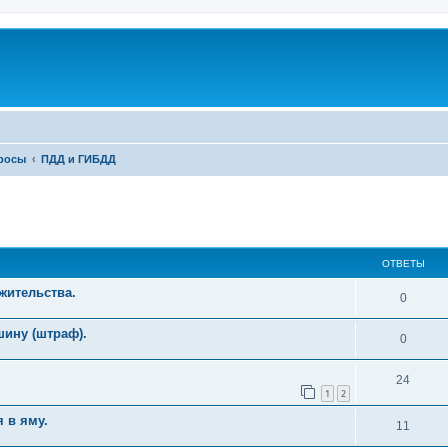
росы
ПДД и ГИБДД
ширенный поиск
ОТВЕТЫ
жительства.
0
ину (штраф).
0
24
1
2
 в яму.
11