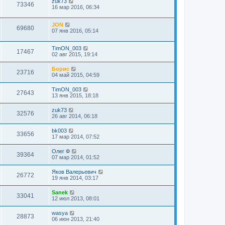
zuk73
73346
16 мар 2016, 06:34
JON
69680
07 янв 2016, 05:14
TimON_003
17467
02 авг 2015, 19:14
Борис
23716
04 май 2015, 04:59
TimON_003
27643
13 янв 2015, 18:18
zuk73
32576
26 авг 2014, 06:18
bk003
33656
17 мар 2014, 07:52
Олег Ф
39364
07 мар 2014, 01:52
Яков Валерьевич
26772
19 янв 2014, 03:17
Sanek
33041
12 июл 2013, 08:01
wasya
28873
06 июн 2013, 21:40