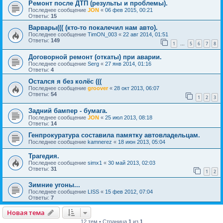
Ремонт после ДТП (результы и проблемы).
Последнее сообщение
JON
«
06 фев 2015, 00:21
Ответы:
15
Варвары((( (кто-то покалечил нам авто).
Последнее сообщение
TimON_003
«
22 авг 2014, 01:51
Ответы:
149
1
5
6
7
8
…
Договорной ремонт (откаты) при аварии.
Последнее сообщение
Serg
«
27 янв 2014, 01:16
Ответы:
4
Остался я без колёс (((
Последнее сообщение
groover
«
28 окт 2013, 06:07
Ответы:
54
1
2
3
Задний бампер - бумага.
Последнее сообщение
JON
«
25 июл 2013, 08:18
Ответы:
14
Генпрокуратура составила памятку автовладельцам.
Последнее сообщение
kamnerez
«
18 июн 2013, 05:04
Трагедия.
Последнее сообщение
simx1
«
30 май 2013, 02:03
Ответы:
31
1
2
Зимние угоны...
Последнее сообщение
LISS
«
15 фев 2012, 07:04
Ответы:
7
Новая тема
12 тем • Страница
1
из
1