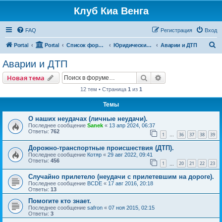
Клуб Киа Венга
FAQ
Регистрация
Вход
П
Portal
Portal
Список форумов
Юридические вопросы
Аварии и ДТП
о
Аварии и ДТП
и
Поиск
Расширенный пои
Новая тема
с
12 тем • Страница
1
из
1
к
Темы
О наших неудачах (личные неудачи).
Последнее сообщение
Sanek
«
13 апр 2024, 06:37
Ответы:
762
1
36
37
38
39
…
Дорожно-транспортные происшествия (ДТП).
Последнее сообщение
Котяр
«
29 авг 2022, 09:41
Ответы:
456
1
20
21
22
23
…
Случайно прилетело (неудачи с прилетевшим на дороге).
Последнее сообщение
BCDE
«
17 авг 2016, 20:18
Ответы:
13
Помогите кто знает.
Последнее сообщение
safron
«
07 ноя 2015, 02:15
Ответы:
3