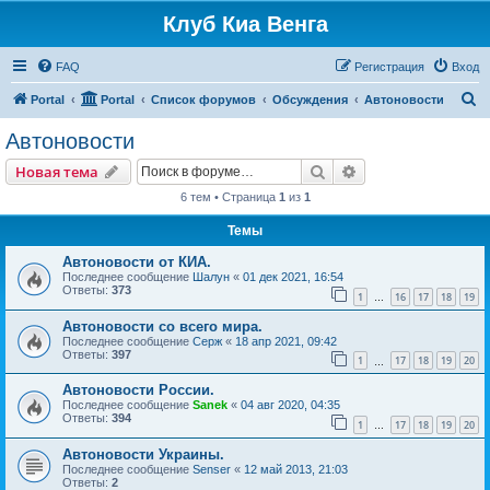
Клуб Киа Венга
FAQ
Регистрация
Вход
П
Portal
Portal
Список форумов
Обсуждения
Автоновости
о
Автоновости
и
Поиск
Расширенный пои
Новая тема
с
6 тем • Страница
1
из
1
к
Темы
Автоновости от КИА.
Последнее сообщение
Шалун
«
01 дек 2021, 16:54
Ответы:
373
1
16
17
18
19
…
Автоновости со всего мира.
Последнее сообщение
Серж
«
18 апр 2021, 09:42
Ответы:
397
1
17
18
19
20
…
Автоновости России.
Последнее сообщение
Sanek
«
04 авг 2020, 04:35
Ответы:
394
1
17
18
19
20
…
Автоновости Украины.
Последнее сообщение
Senser
«
12 май 2013, 21:03
Ответы:
2