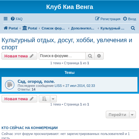
Клуб Киа Венга
FAQ
Регистрация
Вход
П
Portal
Portal
Список форумов
Дополнительные разделы
Культурный отдых, досуг, хобби, увлечения и спорт
о
Культурный отдых, досуг, хобби, увлечения и
и
спорт
с
Поиск
Расширенный пои
Новая тема
к
1 тема • Страница
1
из
1
Темы
Сад, огород, поле.
Последнее сообщение
LISS
«
27 июл 2014, 02:33
Ответы:
14
Новая тема
1 тема • Страница
1
из
1
Перейти
КТО СЕЙЧАС НА КОНФЕРЕНЦИИ
Сейчас этот форум просматривают: нет зарегистрированных пользователей и 1
гость