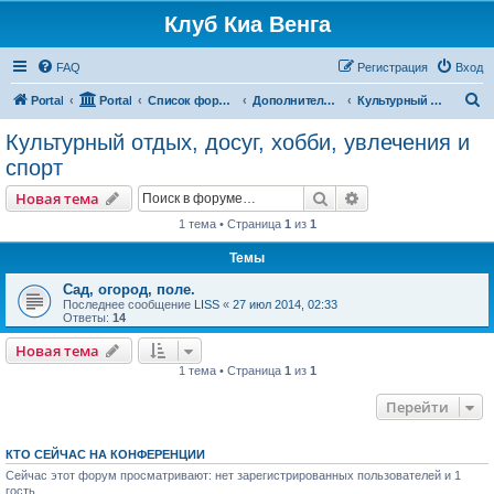
Клуб Киа Венга
FAQ
Регистрация
Вход
П
Portal
Portal
Список форумов
Дополнительные разделы
Культурный отдых, досуг, хобби, увлечения и спорт
о
Культурный отдых, досуг, хобби, увлечения и
и
спорт
с
Поиск
Расширенный пои
Новая тема
к
1 тема • Страница
1
из
1
Темы
Сад, огород, поле.
Последнее сообщение
LISS
«
27 июл 2014, 02:33
Ответы:
14
Новая тема
1 тема • Страница
1
из
1
Перейти
КТО СЕЙЧАС НА КОНФЕРЕНЦИИ
Сейчас этот форум просматривают: нет зарегистрированных пользователей и 1
гость