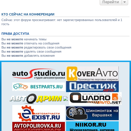
Перейти
КТО СЕЙЧАС НА КОНФЕРЕНЦИИ
Сейчас этот форум просматривают: нет зарегистрированных пользователей и 1
гость
ПРАВА ДОСТУПА
Вы
не можете
начинать темы
Вы
не можете
отвечать на сообщения
Вы
не можете
редактировать свои сообщения
Вы
не можете
удалять свои сообщения
Вы
не можете
добавлять вложения