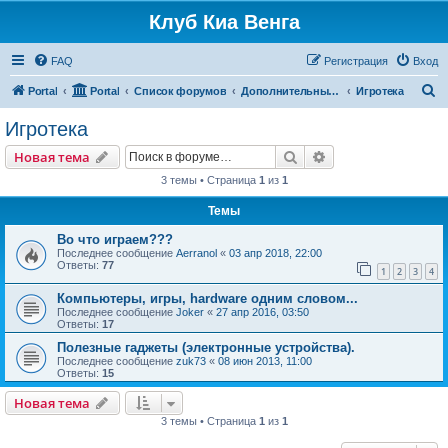
Клуб Киа Венга
FAQ
Регистрация
Вход
П
Portal
Portal
Список форумов
Дополнительные разделы
Игротека
о
Игротека
и
Поиск
Расширенный пои
Новая тема
с
3 темы • Страница
1
из
1
к
Темы
Во что играем???
Последнее сообщение
Aerranol
«
03 апр 2018, 22:00
Ответы:
77
1
2
3
4
Компьютеры, игры, hardware одним словом...
Последнее сообщение
Joker
«
27 апр 2016, 03:50
Ответы:
17
Полезные гаджеты (электронные устройства).
Последнее сообщение
zuk73
«
08 июн 2013, 11:00
Ответы:
15
Новая тема
3 темы • Страница
1
из
1