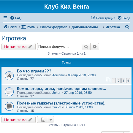
Клуб Киа Венга
FAQ
Регистрация
Вход
П
Portal
Portal
Список форумов
Дополнительные разделы
Игротека
о
Игротека
и
Поиск
Расширенный пои
Новая тема
с
3 темы • Страница
1
из
1
к
Темы
Во что играем???
Последнее сообщение
Aerranol
«
03 апр 2018, 22:00
Ответы:
77
1
2
3
4
Компьютеры, игры, hardware одним словом...
Последнее сообщение
Joker
«
27 апр 2016, 03:50
Ответы:
17
Полезные гаджеты (электронные устройства).
Последнее сообщение
zuk73
«
08 июн 2013, 11:00
Ответы:
15
Новая тема
3 темы • Страница
1
из
1