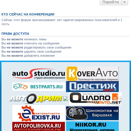
Перейти
КТО СЕЙЧАС НА КОНФЕРЕНЦИИ
Сейчас этот форум просматривают: нет зарегистрированных пользователей и 1
гость
ПРАВА ДОСТУПА
Вы
не можете
начинать темы
Вы
не можете
отвечать на сообщения
Вы
не можете
редактировать свои сообщения
Вы
не можете
удалять свои сообщения
Вы
не можете
добавлять вложения