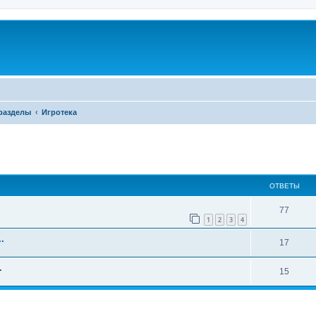
разделы
Игротека
ширенный поиск
ОТВЕТЫ
77
1
2
3
4
.
17
.
15