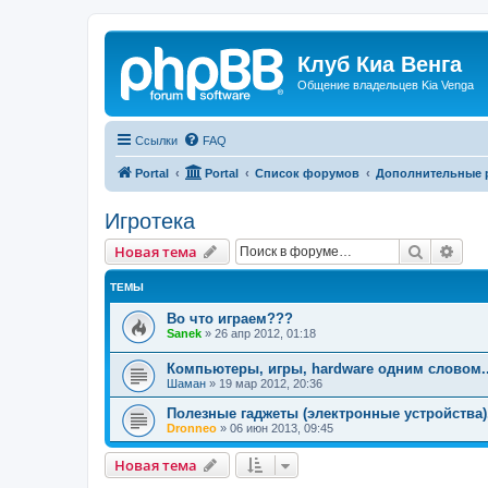
Клуб Киа Венга
Общение владельцев Kia Venga
Ссылки
FAQ
Portal
Portal
Список форумов
Дополнительные 
Игротека
Поиск
Рас
Новая тема
ТЕМЫ
Во что играем???
Sanek
»
26 апр 2012, 01:18
Компьютеры, игры, hardware одним словом..
Шаман
»
19 мар 2012, 20:36
Полезные гаджеты (электронные устройства)
Dronneo
»
06 июн 2013, 09:45
Новая тема