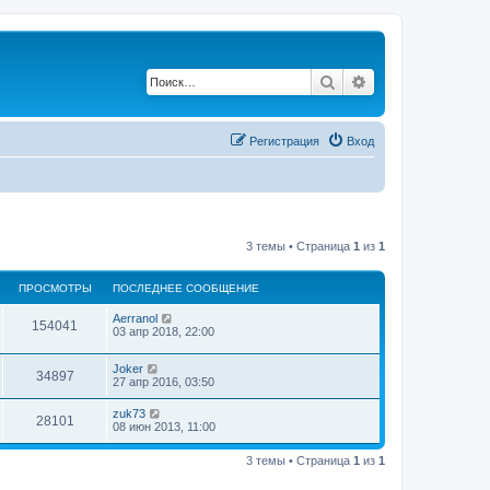
Поиск
Расширенный по
Регистрация
Вход
3 темы • Страница
1
из
1
ПРОСМОТРЫ
ПОСЛЕДНЕЕ СООБЩЕНИЕ
Aerranol
154041
03 апр 2018, 22:00
Joker
34897
27 апр 2016, 03:50
zuk73
28101
08 июн 2013, 11:00
3 темы • Страница
1
из
1