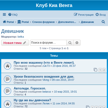
Клуб Киа Венга
FAQ
Регистрация
Вход
П
Portal
Portal
Список форумов
Дополнительные разделы
Девишник
о
Девишник
и
Модератор:
belka
с
Поиск
Расширенный пои
Новая тема
к
5 тем • Страница
1
из
1
Темы
Про мою машинку (что в Венге лежит).
Последнее сообщение
zuk73
«
23 фев 2016, 05:37
Ответы:
32
1
2
Уроки безопасного вождения для дам.
Последнее сообщение
Vking
«
09 сен 2015, 20:07
Ответы:
1
Автоледи. Гороскоп.
Последнее сообщение
belarus
«
10 мар 2015, 19:01
Ответы:
4
Ну где же вы девчонки?
Последнее сообщение
Лелик
«
11 сен 2014, 04:55
Ответы:
72
1
2
3
4