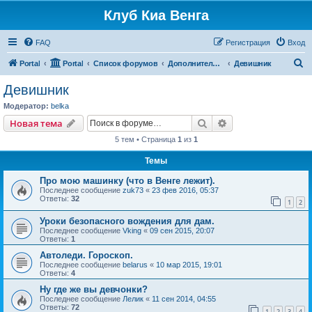
Клуб Киа Венга
FAQ
Регистрация
Вход
П
Portal
Portal
Список форумов
Дополнительные разделы
Девишник
о
Девишник
и
Модератор:
belka
с
Поиск
Расширенный пои
Новая тема
к
5 тем • Страница
1
из
1
Темы
Про мою машинку (что в Венге лежит).
Последнее сообщение
zuk73
«
23 фев 2016, 05:37
Ответы:
32
1
2
Уроки безопасного вождения для дам.
Последнее сообщение
Vking
«
09 сен 2015, 20:07
Ответы:
1
Автоледи. Гороскоп.
Последнее сообщение
belarus
«
10 мар 2015, 19:01
Ответы:
4
Ну где же вы девчонки?
Последнее сообщение
Лелик
«
11 сен 2014, 04:55
Ответы:
72
1
2
3
4