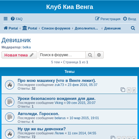
Клуб Киа Венга
FAQ
Регистрация
Вход
П
Portal
Portal
Список форумов
Дополнительные разделы
Девишник
о
Девишник
и
Модератор:
belka
с
Поиск
Расширенный пои
Новая тема
к
5 тем • Страница
1
из
1
Темы
Про мою машинку (что в Венге лежит).
Последнее сообщение
zuk73
«
23 фев 2016, 05:37
Ответы:
32
1
2
Уроки безопасного вождения для дам.
Последнее сообщение
Vking
«
09 сен 2015, 20:07
Ответы:
1
Автоледи. Гороскоп.
Последнее сообщение
belarus
«
10 мар 2015, 19:01
Ответы:
4
Ну где же вы девчонки?
Последнее сообщение
Лелик
«
11 сен 2014, 04:55
Ответы:
72
1
2
3
4