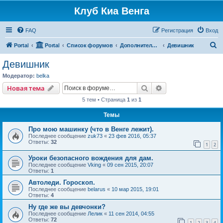
Клуб Киа Венга
FAQ
Регистрация
Вход
П
Portal
Portal
Список форумов
Дополнительные разделы
Девишник
о
Девишник
и
Модератор:
belka
с
Поиск
Расширенный пои
Новая тема
к
5 тем • Страница
1
из
1
Темы
Про мою машинку (что в Венге лежит).
Последнее сообщение
zuk73
«
23 фев 2016, 05:37
Ответы:
32
1
2
Уроки безопасного вождения для дам.
Последнее сообщение
Vking
«
09 сен 2015, 20:07
Ответы:
1
Автоледи. Гороскоп.
Последнее сообщение
belarus
«
10 мар 2015, 19:01
Ответы:
4
Ну где же вы девчонки?
Последнее сообщение
Лелик
«
11 сен 2014, 04:55
Ответы:
72
1
2
3
4