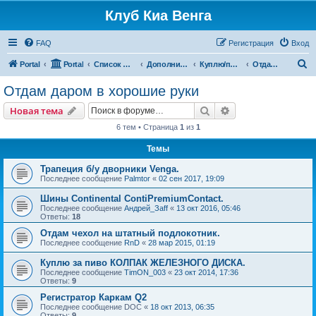
Клуб Киа Венга
FAQ
Регистрация
Вход
П
Portal
Portal
Список форумов
Дополнительные разделы
Куплю/продам
Отдам даром в хорошие руки
о
Отдам даром в хорошие руки
и
Поиск
Расширенный пои
Новая тема
с
6 тем • Страница
1
из
1
к
Темы
Трапеция б/у дворники Venga.
Последнее сообщение
Palmtor
«
02 сен 2017, 19:09
Шины Continental ContiPremiumContact.
Последнее сообщение
Андрей_Заff
«
13 окт 2016, 05:46
Ответы:
18
Отдам чехол на штатный подлокотник.
Последнее сообщение
RnD
«
28 мар 2015, 01:19
Куплю за пиво КОЛПАК ЖЕЛЕЗНОГО ДИСКА.
Последнее сообщение
TimON_003
«
23 окт 2014, 17:36
Ответы:
9
Регистратор Каркам Q2
Последнее сообщение
DOC
«
18 окт 2013, 06:35
Ответы:
9