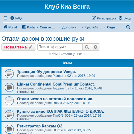
Клуб Киа Венга
FAQ
Регистрация
Вход
П
Portal
Portal
Список форумов
Дополнительные разделы
Куплю/продам
Отдам даром в хорошие руки
о
Отдам даром в хорошие руки
и
Поиск
Расширенный пои
Новая тема
с
6 тем • Страница
1
из
1
к
Темы
Трапеция б/у дворники Venga.
Последнее сообщение
Palmtor
«
02 сен 2017, 19:09
Шины Continental ContiPremiumContact.
Последнее сообщение
Андрей_Заff
«
13 окт 2016, 05:46
Ответы:
18
Отдам чехол на штатный подлокотник.
Последнее сообщение
RnD
«
28 мар 2015, 01:19
Куплю за пиво КОЛПАК ЖЕЛЕЗНОГО ДИСКА.
Последнее сообщение
TimON_003
«
23 окт 2014, 17:36
Ответы:
9
Регистратор Каркам Q2
Последнее сообщение
DOC
«
18 окт 2013, 06:35
Ответы:
9