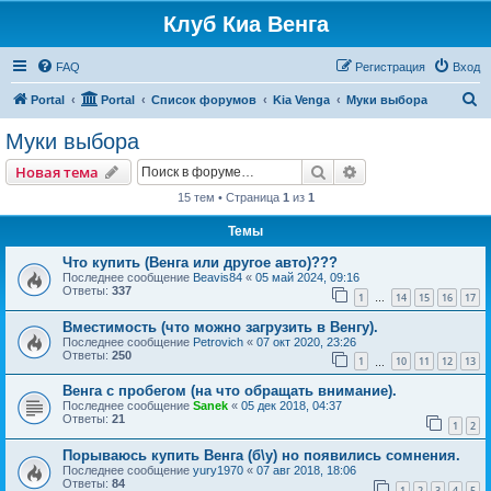
Клуб Киа Венга
FAQ
Регистрация
Вход
П
Portal
Portal
Список форумов
Kia Venga
Муки выбора
о
Муки выбора
и
Поиск
Расширенный пои
Новая тема
с
15 тем • Страница
1
из
1
к
Темы
Что купить (Венга или другое авто)???
Последнее сообщение
Beavis84
«
05 май 2024, 09:16
Ответы:
337
1
14
15
16
17
…
Вместимость (что можно загрузить в Венгу).
Последнее сообщение
Petrovich
«
07 окт 2020, 23:26
Ответы:
250
1
10
11
12
13
…
Венга с пробегом (на что обращать внимание).
Последнее сообщение
Sanek
«
05 дек 2018, 04:37
Ответы:
21
1
2
Порываюсь купить Венга (б\у) но появились сомнения.
Последнее сообщение
yury1970
«
07 авг 2018, 18:06
Ответы:
84
1
2
3
4
5