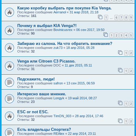
Какую коробку выбрать при покупке Kia Venga.
Последнее сообщение
Aerranol
«
31 мар 2018, 21:18
Ответы:
161
1
6
7
8
9
…
Почему я выбрал KIA Venga?!
Последнее сообщение
Bovinicusrex
«
06 сен 2017, 19:50
Ответы:
90
1
2
3
4
5
Забираю из салона. На что обратить внимание?
Последнее сообщение
zuk73
«
18 апр 2016, 05:28
Ответы:
32
1
2
Venga или Citroen C3 Picasso.
Последнее сообщение
DOC
«
11 дек 2015, 05:11
Ответы:
31
1
2
Подскажите, люди!
Последнее сообщение
safron
«
13 сен 2015, 06:59
Ответы:
9
Интересно ваше мнение.
Последнее сообщение
Longyk
«
19 май 2014, 08:27
Ответы:
23
1
2
ESC or not ESC.
Последнее сообщение
TimON_003
«
28 апр 2014, 17:46
Ответы:
32
1
2
Есть владельцы Спортега?
Последнее сообщение
REAlex
«
22 апр 2014, 23:11