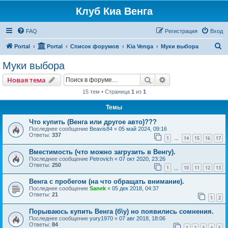
Клуб Киа Венга
FAQ
Регистрация
Вход
П
Portal
Portal
Список форумов
Kia Venga
Муки выбора
о
Муки выбора
и
Поиск
Расширенный пои
Новая тема
с
15 тем • Страница
1
из
1
к
Темы
Что купить (Венга или другое авто)???
Последнее сообщение
Beavis84
«
05 май 2024, 09:16
Ответы:
337
1
14
15
16
17
…
Вместимость (что можно загрузить в Венгу).
Последнее сообщение
Petrovich
«
07 окт 2020, 23:26
Ответы:
250
1
10
11
12
13
…
Венга с пробегом (на что обращать внимание).
Последнее сообщение
Sanek
«
05 дек 2018, 04:37
Ответы:
21
1
2
Порываюсь купить Венга (б\у) но появились сомнения.
Последнее сообщение
yury1970
«
07 авг 2018, 18:06
Ответы:
84
1
2
3
4
5