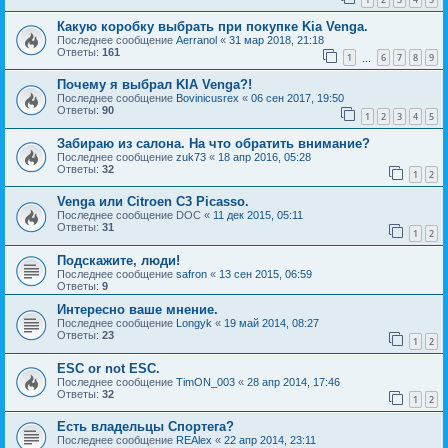
Какую коробку выбрать при покупке Kia Venga.
Последнее сообщение
Aerranol
«
31 мар 2018, 21:18
Ответы:
161
1
6
7
8
9
…
Почему я выбрал KIA Venga?!
Последнее сообщение
Bovinicusrex
«
06 сен 2017, 19:50
Ответы:
90
1
2
3
4
5
Забираю из салона. На что обратить внимание?
Последнее сообщение
zuk73
«
18 апр 2016, 05:28
Ответы:
32
1
2
Venga или Citroen C3 Picasso.
Последнее сообщение
DOC
«
11 дек 2015, 05:11
Ответы:
31
1
2
Подскажите, люди!
Последнее сообщение
safron
«
13 сен 2015, 06:59
Ответы:
9
Интересно ваше мнение.
Последнее сообщение
Longyk
«
19 май 2014, 08:27
Ответы:
23
1
2
ESC or not ESC.
Последнее сообщение
TimON_003
«
28 апр 2014, 17:46
Ответы:
32
1
2
Есть владельцы Спортега?
Последнее сообщение
REAlex
«
22 апр 2014, 23:11