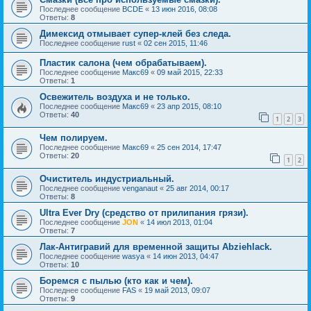
Последнее сообщение
BCDE
«
13 июн 2016, 08:08
Ответы:
8
Димексид отмывает супер-клей без следа.
Последнее сообщение
rust
«
02 сен 2015, 11:46
Пластик салона (чем обрабатываем).
Последнее сообщение
Макс69
«
09 май 2015, 22:33
Ответы:
1
Освежитель воздуха и не только.
Последнее сообщение
Макс69
«
23 апр 2015, 08:10
Ответы:
40
1
2
3
Чем полируем.
Последнее сообщение
Макс69
«
25 сен 2014, 17:47
Ответы:
20
1
2
Очиститель индустриальный.
Последнее сообщение
venganaut
«
25 авг 2014, 00:17
Ответы:
8
Ultra Ever Dry (средство от прилипания грязи).
Последнее сообщение
JON
«
14 июл 2013, 01:04
Ответы:
7
Лак-Антигравий для временной защиты Abziehlack.
Последнее сообщение
wasya
«
14 июн 2013, 04:47
Ответы:
10
Боремся с пылью (кто как и чем).
Последнее сообщение
FAS
«
19 май 2013, 09:07
Ответы:
9