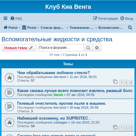
Клуб Киа Венга
FAQ
Регистрация
Вход
П
Portal
Portal
Список форумов
Технические разделы эксплуатации Kia Venga
Вспомогательные жидкости и средства
о
Вспомогательные жидкости и средства
и
Поиск
Расширенный пои
Новая тема
с
14 тем • Страница
1
из
1
к
Темы
Чем обрабатываем лобовое стекло?
Последнее сообщение
Aerranol
«
11 окт 2018, 06:01
Ответы:
57
1
2
3
Какая смазка лучше всего помогает извлечь ржавый болт.
Последнее сообщение
Sanek
«
07 авг 2018, 00:59
Гелевый очиститель против пыли в машине.
Последнее сообщение
Aerranol
«
30 мар 2018, 05:58
Ответы:
3
Набивший оскомину, но SUPROTEC .
Последнее сообщение
zarbagan
«
16 сен 2016, 21:53
Ответы:
54
1
2
3
Смазки (все про используемые смазки).