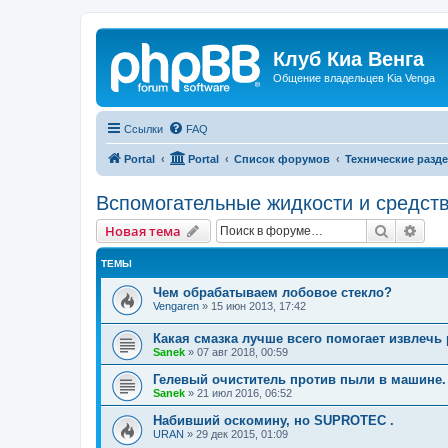
Клуб Киа Венга
Общение владельцев Kia Venga
Ссылки
FAQ
Portal
Portal
Список форумов
Технические разде
Вспомогательные жидкости и средст
Поиск
Рас
Новая тема
ТЕМЫ
Чем обрабатываем лобовое стекло?
Vengaren
»
15 июн 2013, 17:42
Какая смазка лучше всего помогает извлечь
Sanek
»
07 авг 2018, 00:59
Гелевый очиститель против пыли в машине.
Sanek
»
21 июл 2016, 06:52
Набивший оскомину, но SUPROTEC .
URAN
»
29 дек 2015, 01:09