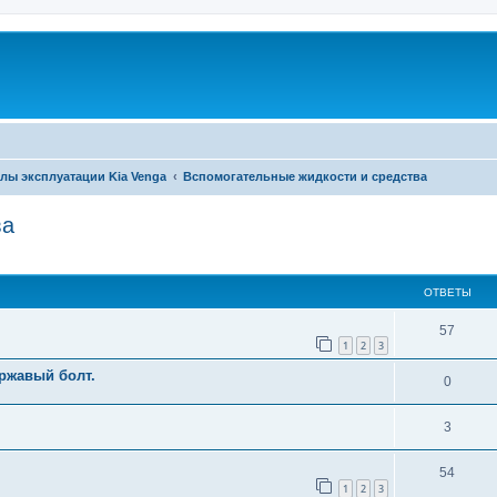
лы эксплуатации Kia Venga
Вспомогательные жидкости и средства
ва
ширенный поиск
ОТВЕТЫ
57
1
2
3
 ржавый болт.
0
3
54
1
2
3