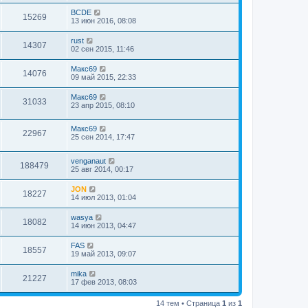
BCDE
15269
13 июн 2016, 08:08
rust
14307
02 сен 2015, 11:46
Макс69
14076
09 май 2015, 22:33
Макс69
31033
23 апр 2015, 08:10
Макс69
22967
25 сен 2014, 17:47
venganaut
188479
25 авг 2014, 00:17
JON
18227
14 июл 2013, 01:04
wasya
18082
14 июн 2013, 04:47
FAS
18557
19 май 2013, 09:07
mika
21227
17 фев 2013, 08:03
14 тем • Страница
1
из
1