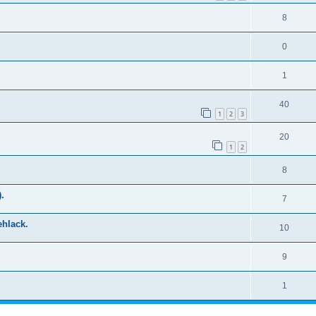
8
0
1
40
1
2
3
20
1
2
8
.
7
hlack.
10
9
1