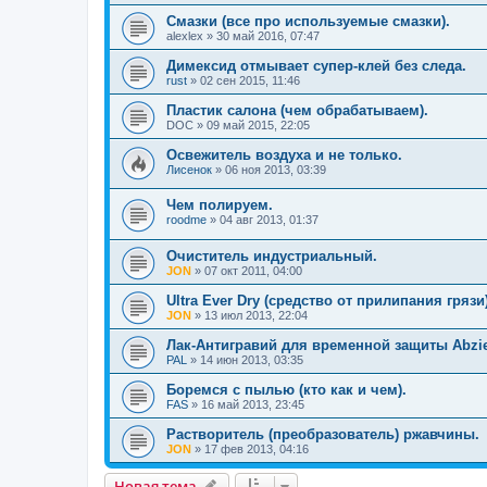
Смазки (все про используемые смазки).
alexlex
»
30 май 2016, 07:47
Димексид отмывает супер-клей без следа.
rust
»
02 сен 2015, 11:46
Пластик салона (чем обрабатываем).
DOC
»
09 май 2015, 22:05
Освежитель воздуха и не только.
Лисенок
»
06 ноя 2013, 03:39
Чем полируем.
roodme
»
04 авг 2013, 01:37
Очиститель индустриальный.
JON
»
07 окт 2011, 04:00
Ultra Ever Dry (средство от прилипания грязи)
JON
»
13 июл 2013, 22:04
Лак-Антигравий для временной защиты Abzie
PAL
»
14 июн 2013, 03:35
Боремся с пылью (кто как и чем).
FAS
»
16 май 2013, 23:45
Растворитель (преобразователь) ржавчины.
JON
»
17 фев 2013, 04:16
Новая тема