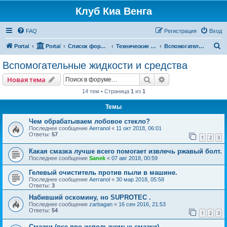
Клуб Киа Венга
FAQ
Регистрация
Вход
П
Portal
Portal
Список форумов
Технические разделы эксплуатации Kia Venga
Вспомогательные жидкости и средства
о
Вспомогательные жидкости и средства
и
Поиск
Расширенный пои
Новая тема
с
14 тем • Страница
1
из
1
к
Темы
Чем обрабатываем лобовое стекло?
Последнее сообщение
Aerranol
«
11 окт 2018, 06:01
Ответы:
57
1
2
3
Какая смазка лучше всего помогает извлечь ржавый болт.
Последнее сообщение
Sanek
«
07 авг 2018, 00:59
Гелевый очиститель против пыли в машине.
Последнее сообщение
Aerranol
«
30 мар 2018, 05:58
Ответы:
3
Набивший оскомину, но SUPROTEC .
Последнее сообщение
zarbagan
«
16 сен 2016, 21:53
Ответы:
54
1
2
3
Смазки (все про используемые смазки).