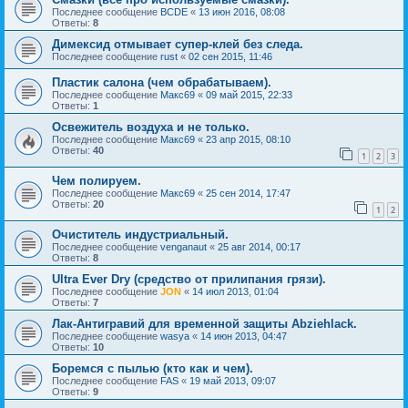
Последнее сообщение
BCDE
«
13 июн 2016, 08:08
Ответы:
8
Димексид отмывает супер-клей без следа.
Последнее сообщение
rust
«
02 сен 2015, 11:46
Пластик салона (чем обрабатываем).
Последнее сообщение
Макс69
«
09 май 2015, 22:33
Ответы:
1
Освежитель воздуха и не только.
Последнее сообщение
Макс69
«
23 апр 2015, 08:10
Ответы:
40
1
2
3
Чем полируем.
Последнее сообщение
Макс69
«
25 сен 2014, 17:47
Ответы:
20
1
2
Очиститель индустриальный.
Последнее сообщение
venganaut
«
25 авг 2014, 00:17
Ответы:
8
Ultra Ever Dry (средство от прилипания грязи).
Последнее сообщение
JON
«
14 июл 2013, 01:04
Ответы:
7
Лак-Антигравий для временной защиты Abziehlack.
Последнее сообщение
wasya
«
14 июн 2013, 04:47
Ответы:
10
Боремся с пылью (кто как и чем).
Последнее сообщение
FAS
«
19 май 2013, 09:07
Ответы:
9