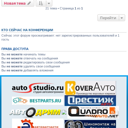
Новая тема
21 тема • Страница
1
из
1
Перейти
КТО СЕЙЧАС НА КОНФЕРЕНЦИИ
Сейчас этот форум просматривают: нет зарегистрированных пользователей и 1
гость
ПРАВА ДОСТУПА
Вы
не можете
начинать темы
Вы
не можете
отвечать на сообщения
Вы
не можете
редактировать свои сообщения
Вы
не можете
удалять свои сообщения
Вы
не можете
добавлять вложения