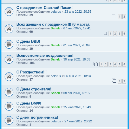
С праздником Светлой Пасхи!
Последнее сообщение
belarus
«
23 апр 2022, 20:35
Ответы:
39
1
2
Всех женщин с праздником!!! (8 марта).
Последнее сообщение
Sanek
«
07 мар 2022, 19:41
Ответы:
60
1
2
3
4
С Днем ВДВ!
Последнее сообщение
Sanek
«
01 авг 2021, 20:09
Ответы:
19
Всевозможные поздравления!
Последнее сообщение
Sanek
«
30 апр 2021, 19:35
Ответы:
106
1
2
3
4
5
6
С Рождеством!!!
Последнее сообщение
belarus
«
06 янв 2021, 18:04
Ответы:
37
1
2
С Днем строителя!
Последнее сообщение
Sanek
«
08 авг 2020, 18:15
Ответы:
9
С Днем ВМФ!
Последнее сообщение
Sanek
«
25 июл 2020, 18:49
Ответы:
14
С днем пограничника!
Последнее сообщение
belarus
«
27 май 2019, 20:22
Ответы:
4