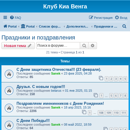
Клуб Киа Венга
FAQ
Регистрация
Вход
П
Portal
Portal
Список форумов
Дополнительные разделы
Праздники и поздравления
о
Праздники и поздравления
и
Поиск
Расширенный пои
Новая тема
с
21 тема • Страница
1
из
1
к
Темы
С Днем защитника Отечества!!! (23 февраля).
Последнее сообщение
Sanek
«
23 фев 2025, 04:28
Ответы:
85
1
2
3
4
5
Друзья. С новым годом!!!
Последнее сообщение
belarus
«
01 янв 2025, 01:15
Ответы:
158
1
5
6
7
8
…
Поздравляем именинников с Днем Рождения!
Последнее сообщение
Sanek
«
18 апр 2023, 15:16
Ответы:
2206
1
108
109
110
111
…
С Днем Победы!!!
Последнее сообщение
Sanek
«
08 май 2022, 18:59
Ответы:
64
1
2
3
4