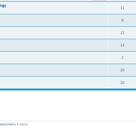
РФ!
11
9
12
14
2
10
10
вателей и 1 гость