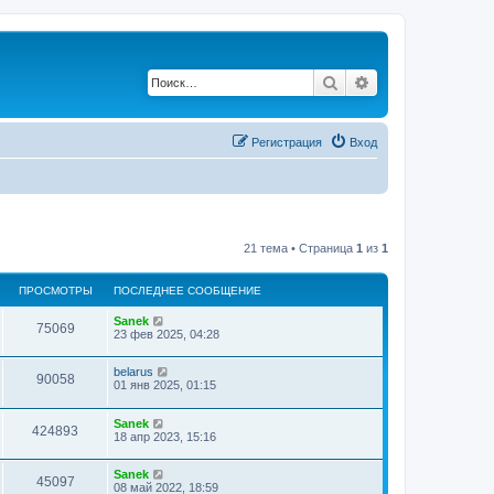
Поиск
Расширенный по
Регистрация
Вход
21 тема • Страница
1
из
1
ПРОСМОТРЫ
ПОСЛЕДНЕЕ СООБЩЕНИЕ
Sanek
75069
23 фев 2025, 04:28
belarus
90058
01 янв 2025, 01:15
Sanek
424893
18 апр 2023, 15:16
Sanek
45097
08 май 2022, 18:59