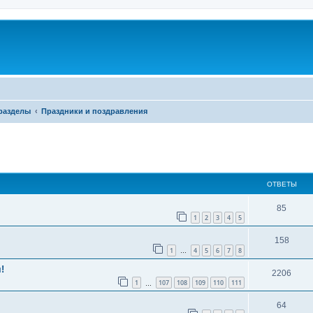
разделы
Праздники и поздравления
ширенный поиск
ОТВЕТЫ
85
1
2
3
4
5
158
1
4
5
6
7
8
…
!
2206
1
107
108
109
110
111
…
64