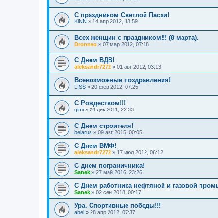
С праздником Светлой Пасхи!
KiNN
»
14 апр 2012, 13:59
Всех женщин с праздником!!! (8 марта).
Dronneo
»
07 мар 2012, 07:18
С Днем ВДВ!
aleksandr7272
»
01 авг 2012, 03:13
Всевозможные поздравления!
LISS
»
20 фев 2012, 07:25
С Рождеством!!!
gimi
»
24 дек 2011, 22:33
С Днем строителя!
belarus
»
09 авг 2015, 00:05
С Днем ВМФ!
aleksandr7272
»
17 июл 2012, 06:12
С днем пограничника!
Sanek
»
27 май 2016, 23:26
С Днем работника нефтяной и газовой пром
Sanek
»
02 сен 2018, 00:17
Ура. Спортивные победы!!!
abel
»
28 апр 2012, 07:37