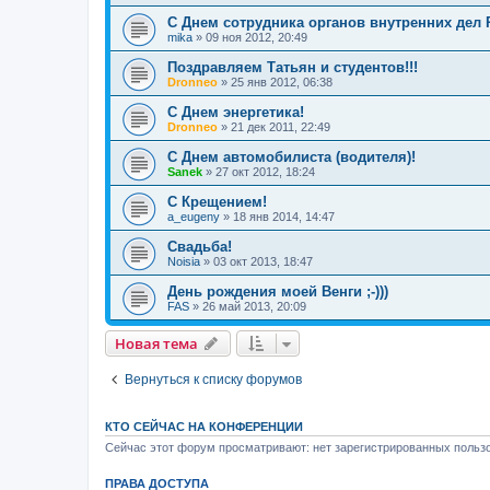
С Днем сотрудника органов внутренних дел 
mika
»
09 ноя 2012, 20:49
Поздравляем Татьян и студентов!!!
Dronneo
»
25 янв 2012, 06:38
С Днем энергетика!
Dronneo
»
21 дек 2011, 22:49
С Днем автомобилиста (водителя)!
Sanek
»
27 окт 2012, 18:24
С Крещением!
a_eugeny
»
18 янв 2014, 14:47
Свадьба!
Noisia
»
03 окт 2013, 18:47
День рождения моей Венги ;-)))
FAS
»
26 май 2013, 20:09
Новая тема
Вернуться к списку форумов
КТО СЕЙЧАС НА КОНФЕРЕНЦИИ
Сейчас этот форум просматривают: нет зарегистрированных пользо
ПРАВА ДОСТУПА