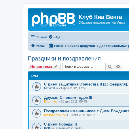
Клуб Киа Венга
Общение владельцев Kia Venga
Ссылки
FAQ
Portal
Portal
Список форумов
Дополнительные 
Праздники и поздравления
Поиск
Рас
Новая тема
ТЕМЫ
С Днем защитника Отечества!!! (23 февраля).
MaximK
»
21 фев 2012, 17:58
Друзья. С новым годом!!!
Dronneo
»
28 дек 2011, 00:48
Поздравляем именинников с Днем Рождения
aleksandr7272
»
10 окт 2011, 04:02
С Днем Победы!!!
KiNN
»
08 май 2012, 14:45