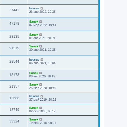
belarus
37442
23 апр 2022, 20:35
Sanek
47178
07 мар 2022, 19:41
Sanek
28135
01 авг 2021, 20:09
Sanek
91519
30 апр 2021, 19:35
belarus
28544
06 янв 2021, 18:04
Sanek
18173
08 авг 2020, 18:15
Sanek
21357
25 июл 2020, 18:49
belarus
12688
27 май 2019, 20:22
Sanek
12749
02 сен 2018, 00:17
Sanek
33324
19 июн 2018, 09:24