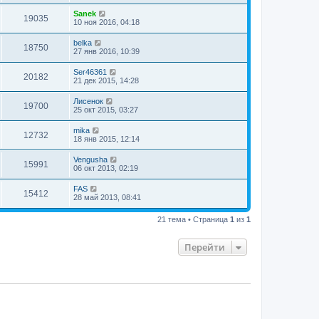
Sanek
19035
10 ноя 2016, 04:18
belka
18750
27 янв 2016, 10:39
Ser46361
20182
21 дек 2015, 14:28
Лисенок
19700
25 окт 2015, 03:27
mika
12732
18 янв 2015, 12:14
Vengusha
15991
06 окт 2013, 02:19
FAS
15412
28 май 2013, 08:41
21 тема • Страница
1
из
1
Перейти