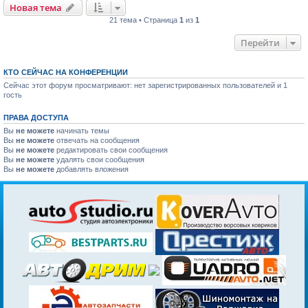
Новая тема
21 тема • Страница
1
из
1
Перейти
КТО СЕЙЧАС НА КОНФЕРЕНЦИИ
Сейчас этот форум просматривают: нет зарегистрированных пользователей и 1
гость
ПРАВА ДОСТУПА
Вы
не можете
начинать темы
Вы
не можете
отвечать на сообщения
Вы
не можете
редактировать свои сообщения
Вы
не можете
удалять свои сообщения
Вы
не можете
добавлять вложения