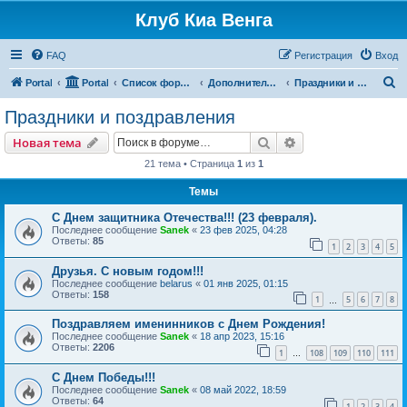
Клуб Киа Венга
FAQ
Регистрация
Вход
П
Portal
Portal
Список форумов
Дополнительные разделы
Праздники и поздравления
о
Праздники и поздравления
и
Поиск
Расширенный пои
Новая тема
с
21 тема • Страница
1
из
1
к
Темы
С Днем защитника Отечества!!! (23 февраля).
Последнее сообщение
Sanek
«
23 фев 2025, 04:28
Ответы:
85
1
2
3
4
5
Друзья. С новым годом!!!
Последнее сообщение
belarus
«
01 янв 2025, 01:15
Ответы:
158
1
5
6
7
8
…
Поздравляем именинников с Днем Рождения!
Последнее сообщение
Sanek
«
18 апр 2023, 15:16
Ответы:
2206
1
108
109
110
111
…
С Днем Победы!!!
Последнее сообщение
Sanek
«
08 май 2022, 18:59
Ответы:
64
1
2
3
4