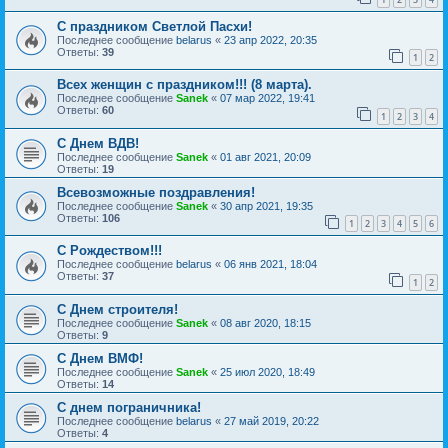
С праздником Светлой Пасхи!
Последнее сообщение
belarus
«
23 апр 2022, 20:35
Ответы:
39
1
2
Всех женщин с праздником!!! (8 марта).
Последнее сообщение
Sanek
«
07 мар 2022, 19:41
Ответы:
60
1
2
3
4
С Днем ВДВ!
Последнее сообщение
Sanek
«
01 авг 2021, 20:09
Ответы:
19
Всевозможные поздравления!
Последнее сообщение
Sanek
«
30 апр 2021, 19:35
Ответы:
106
1
2
3
4
5
6
С Рождеством!!!
Последнее сообщение
belarus
«
06 янв 2021, 18:04
Ответы:
37
1
2
С Днем строителя!
Последнее сообщение
Sanek
«
08 авг 2020, 18:15
Ответы:
9
С Днем ВМФ!
Последнее сообщение
Sanek
«
25 июл 2020, 18:49
Ответы:
14
С днем пограничника!
Последнее сообщение
belarus
«
27 май 2019, 20:22
Ответы:
4