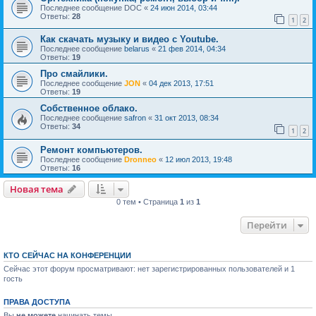
Последнее сообщение
DOC
«
24 июн 2014, 03:44
Ответы:
28
1
2
Как скачать музыку и видео с Youtube.
Последнее сообщение
belarus
«
21 фев 2014, 04:34
Ответы:
19
Про смайлики.
Последнее сообщение
JON
«
04 дек 2013, 17:51
Ответы:
19
Собственное облако.
Последнее сообщение
safron
«
31 окт 2013, 08:34
Ответы:
34
1
2
Ремонт компьютеров.
Последнее сообщение
Dronneo
«
12 июл 2013, 19:48
Ответы:
16
Новая тема
0 тем • Страница
1
из
1
Перейти
КТО СЕЙЧАС НА КОНФЕРЕНЦИИ
Сейчас этот форум просматривают: нет зарегистрированных пользователей и 1
гость
ПРАВА ДОСТУПА
Вы
не можете
начинать темы