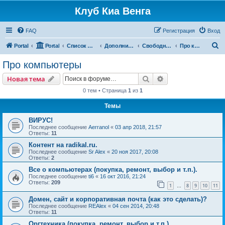
Клуб Киа Венга
FAQ
Регистрация
Вход
П
Portal
Portal
Список форумов
Дополнительные разделы
Свободный форум
Про компьютеры
о
Про компьютеры
и
Поиск
Расширенный пои
Новая тема
с
0 тем • Страница
1
из
1
к
Темы
ВИРУС!
Последнее сообщение
Aerranol
«
03 апр 2018, 21:57
Ответы:
11
Контент на radikal.ru.
Последнее сообщение
Sr Alex
«
20 ноя 2017, 20:08
Ответы:
2
Все о компьютерах (покупка, ремонт, выбор и т.п.).
Последнее сообщение
ti6
«
16 окт 2016, 21:24
Ответы:
209
1
8
9
10
11
…
Домен, сайт и корпоративная почта (как это сделать)?
Последнее сообщение
REAlex
«
04 сен 2014, 20:48
Ответы:
11
Оргтехника (покупка, ремонт, выбор и т.п.).