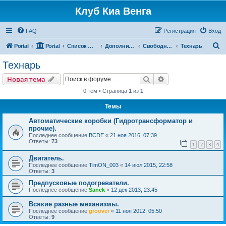
Клуб Киа Венга
FAQ
Регистрация
Вход
П
Portal
Portal
Список форумов
Дополнительные разделы
Свободный форум
Технарь
о
Технарь
и
Поиск
Расширенный пои
Новая тема
с
0 тем • Страница
1
из
1
к
Темы
Автоматические коробки (Гидротрансформатор и
прочие).
Последнее сообщение
BCDE
«
21 ноя 2016, 07:39
Ответы:
73
1
2
3
4
Двигатель.
Последнее сообщение
TimON_003
«
14 июл 2015, 22:58
Ответы:
3
Предпусковые подогреватели.
Последнее сообщение
Sanek
«
12 дек 2013, 23:45
Всякие разные механизмы.
Последнее сообщение
groover
«
11 ноя 2012, 05:50
Ответы:
9