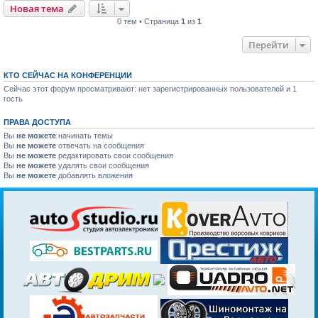
Новая тема
0 тем • Страница
1
из
1
Перейти
КТО СЕЙЧАС НА КОНФЕРЕНЦИИ
Сейчас этот форум просматривают: нет зарегистрированных пользователей и 1
гость
ПРАВА ДОСТУПА
Вы
не можете
начинать темы
Вы
не можете
отвечать на сообщения
Вы
не можете
редактировать свои сообщения
Вы
не можете
удалять свои сообщения
Вы
не можете
добавлять вложения