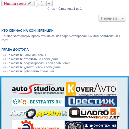
Новая тема
0 тем • Страница
1
из
1
Перейти
КТО СЕЙЧАС НА КОНФЕРЕНЦИИ
Сейчас этот форум просматривают: нет зарегистрированных пользователей и 1
гость
ПРАВА ДОСТУПА
Вы
не можете
начинать темы
Вы
не можете
отвечать на сообщения
Вы
не можете
редактировать свои сообщения
Вы
не можете
удалять свои сообщения
Вы
не можете
добавлять вложения