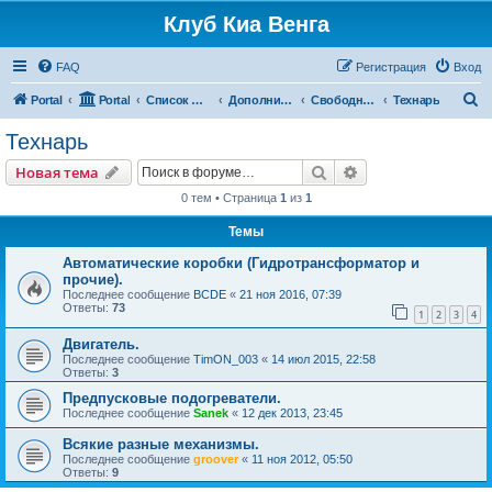
Клуб Киа Венга
FAQ
Регистрация
Вход
П
Portal
Portal
Список форумов
Дополнительные разделы
Свободный форум
Технарь
о
Технарь
и
Поиск
Расширенный пои
Новая тема
с
0 тем • Страница
1
из
1
к
Темы
Автоматические коробки (Гидротрансформатор и
прочие).
Последнее сообщение
BCDE
«
21 ноя 2016, 07:39
Ответы:
73
1
2
3
4
Двигатель.
Последнее сообщение
TimON_003
«
14 июл 2015, 22:58
Ответы:
3
Предпусковые подогреватели.
Последнее сообщение
Sanek
«
12 дек 2013, 23:45
Всякие разные механизмы.
Последнее сообщение
groover
«
11 ноя 2012, 05:50
Ответы:
9