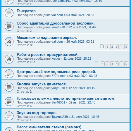
Последнее сообщение
AlexVamp161
«
03 июл 2024, 16:30
Ответы:
1
Генератор.
Последнее сообщение
val-dem
«
03 май 2024, 20:33
Сброс адаптаций дроссельной заслонки.
Последнее сообщение
yury1970
«
22 ноя 2023, 04:49
Ответы:
2
Механизм складывания зеркал.
Последнее сообщение
val-dem
«
26 май 2023, 03:21
Ответы:
80
1
2
3
4
5
Работа розеток прикуривателей.
Последнее сообщение
Котяр
«
11 фев 2023, 20:22
Ответы:
107
1
2
3
4
5
6
Центральный замок, замена реле дверей.
Последнее сообщение
777hunter
«
03 май 2022, 03:28
Кнопка запуска двигателя.
Последнее сообщение
yury1970
«
12 авг 2021, 09:15
Ответы:
1
Плюсовая клемма неплотно притягивается винтом.
Последнее сообщение
Ser46361
«
02 авг 2021, 22:45
Ответы:
6
Звук из-под торпедо.
Последнее сообщение
Трамвай39
«
31 июл 2021, 10:45
Ответы:
1
Насос омывателя стекол (ремонт).
Последнее сообщение
oleg_sar
«
03 ноя 2020, 23:21