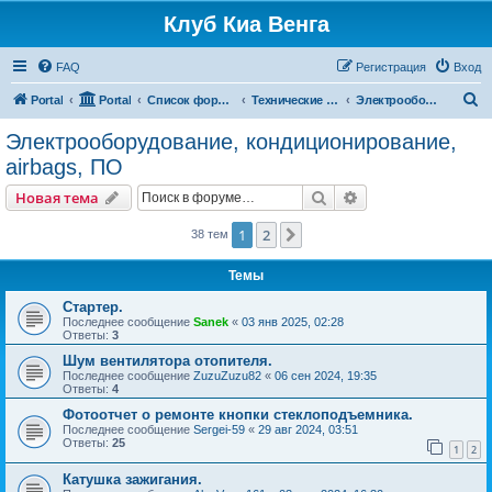
Клуб Киа Венга
FAQ
Регистрация
Вход
П
Portal
Portal
Список форумов
Технические разделы эксплуатации Kia Venga
Электрооборудование, кондиционирование, airbags, ПО
о
Электрооборудование, кондиционирование,
и
airbags, ПО
с
Поиск
Расширенный пои
Новая тема
к
1
2
След.
38 тем
Темы
Стартер.
Последнее сообщение
Sanek
«
03 янв 2025, 02:28
Ответы:
3
Шум вентилятора отопителя.
Последнее сообщение
ZuzuZuzu82
«
06 сен 2024, 19:35
Ответы:
4
Фотоотчет о ремонте кнопки стеклоподъемника.
Последнее сообщение
Sergei-59
«
29 авг 2024, 03:51
Ответы:
25
1
2
Катушка зажигания.