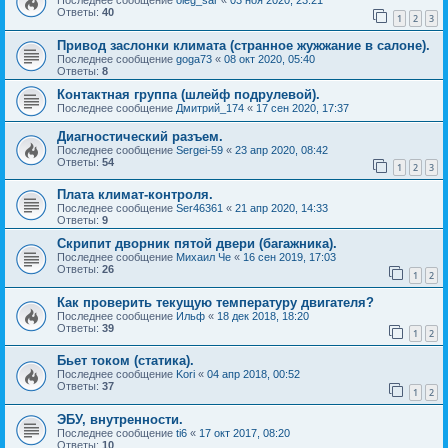
Ответы:
40
1
2
3
Привод заслонки климата (странное жужжание в салоне).
Последнее сообщение
goga73
«
08 окт 2020, 05:40
Ответы:
8
Контактная группа (шлейф подрулевой).
Последнее сообщение
Дмитрий_174
«
17 сен 2020, 17:37
Диагностический разъем.
Последнее сообщение
Sergei-59
«
23 апр 2020, 08:42
Ответы:
54
1
2
3
Плата климат-контроля.
Последнее сообщение
Ser46361
«
21 апр 2020, 14:33
Ответы:
9
Скрипит дворник пятой двери (багажника).
Последнее сообщение
Михаил Че
«
16 сен 2019, 17:03
Ответы:
26
1
2
Как проверить текущую температуру двигателя?
Последнее сообщение
Ильф
«
18 дек 2018, 18:20
Ответы:
39
1
2
Бьет током (статика).
Последнее сообщение
Kori
«
04 апр 2018, 00:52
Ответы:
37
1
2
ЭБУ, внутренности.
Последнее сообщение
ti6
«
17 окт 2017, 08:20
Ответы:
10