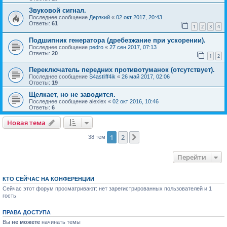
Звуковой сигнал.
Последнее сообщение
Дерзкий
«
02 окт 2017, 20:43
Ответы:
61
1
2
3
4
Подшипник генератора (дребезжание при ускорении).
Последнее сообщение
pedro
«
27 сен 2017, 07:13
Ответы:
20
1
2
Переключатель передних противотуманок (отсутствует).
Последнее сообщение
S4astliff4ik
«
26 май 2017, 02:06
Ответы:
19
Щелкает, но не заводится.
Последнее сообщение
alexlex
«
02 окт 2016, 10:46
Ответы:
6
Новая тема
1
2
След.
38 тем
Перейти
КТО СЕЙЧАС НА КОНФЕРЕНЦИИ
Сейчас этот форум просматривают: нет зарегистрированных пользователей и 1
гость
ПРАВА ДОСТУПА
Вы
не можете
начинать темы