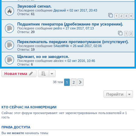
Звуковой сигнал.
Последнее сообщение
Дерзкий
«
02 окт 2017, 20:43
Ответы:
61
1
2
3
4
Подшипник генератора (дребезжание при ускорении).
Последнее сообщение
pedro
«
27 сен 2017, 07:13
Ответы:
20
1
2
Переключатель передних противотуманок (отсутствует).
Последнее сообщение
S4astliff4ik
«
26 май 2017, 02:06
Ответы:
19
Щелкает, но не заводится.
Последнее сообщение
alexlex
«
02 окт 2016, 10:46
Ответы:
6
Новая тема
1
2
След.
38 тем
Перейти
КТО СЕЙЧАС НА КОНФЕРЕНЦИИ
Сейчас этот форум просматривают: нет зарегистрированных пользователей и 1
гость
ПРАВА ДОСТУПА
Вы
не можете
начинать темы