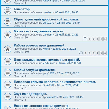
Последнее сообщение
AlexVamp161
«
03 июл 2024, 16:30
Ответы:
1
Генератор.
Последнее сообщение
val-dem
«
03 май 2024, 20:33
Сброс адаптаций дроссельной заслонки.
Последнее сообщение
yury1970
«
22 ноя 2023, 04:49
Ответы:
2
Механизм складывания зеркал.
Последнее сообщение
val-dem
«
26 май 2023, 03:21
Ответы:
80
1
2
3
4
5
Работа розеток прикуривателей.
Последнее сообщение
Котяр
«
11 фев 2023, 20:22
Ответы:
107
1
2
3
4
5
6
Центральный замок, замена реле дверей.
Последнее сообщение
777hunter
«
03 май 2022, 03:28
Кнопка запуска двигателя.
Последнее сообщение
yury1970
«
12 авг 2021, 09:15
Ответы:
1
Плюсовая клемма неплотно притягивается винтом.
Последнее сообщение
Ser46361
«
02 авг 2021, 22:45
Ответы:
6
Звук из-под торпедо.
Последнее сообщение
Трамвай39
«
31 июл 2021, 10:45
Ответы:
1
Насос омывателя стекол (ремонт).
Последнее сообщение
oleg_sar
«
03 ноя 2020, 23:21