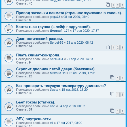
Ответы:
40
1
2
3
Привод заслонки климата (странное жужжание в салоне).
Последнее сообщение
goga73
«
08 окт 2020, 05:40
Ответы:
8
Контактная группа (шлейф подрулевой).
Последнее сообщение
Дмитрий_174
«
17 сен 2020, 17:37
Диагностический разъем.
Последнее сообщение
Sergei-59
«
23 апр 2020, 08:42
Ответы:
54
1
2
3
Плата климат-контроля.
Последнее сообщение
Ser46361
«
21 апр 2020, 14:33
Ответы:
9
Скрипит дворник пятой двери (багажника).
Последнее сообщение
Михаил Че
«
16 сен 2019, 17:03
Ответы:
26
1
2
Как проверить текущую температуру двигателя?
Последнее сообщение
Ильф
«
18 дек 2018, 18:20
Ответы:
39
1
2
Бьет током (статика).
Последнее сообщение
Kori
«
04 апр 2018, 00:52
Ответы:
37
1
2
ЭБУ, внутренности.
Последнее сообщение
ti6
«
17 окт 2017, 08:20
Ответы:
10