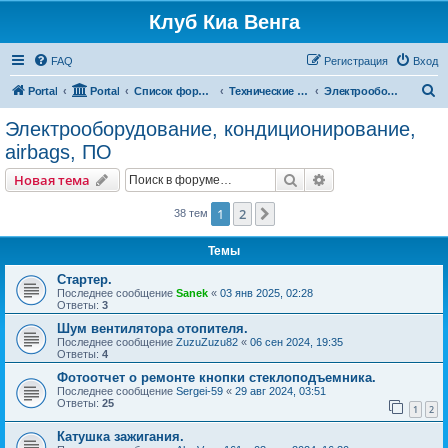
Клуб Киа Венга
FAQ
Регистрация
Вход
П
Portal
Portal
Список форумов
Технические разделы эксплуатации Kia Venga
Электрооборудование, кондиционирование, airbags, ПО
о
Электрооборудование, кондиционирование,
и
airbags, ПО
с
Поиск
Расширенный пои
Новая тема
к
1
2
След.
38 тем
Темы
Стартер.
Последнее сообщение
Sanek
«
03 янв 2025, 02:28
Ответы:
3
Шум вентилятора отопителя.
Последнее сообщение
ZuzuZuzu82
«
06 сен 2024, 19:35
Ответы:
4
Фотоотчет о ремонте кнопки стеклоподъемника.
Последнее сообщение
Sergei-59
«
29 авг 2024, 03:51
Ответы:
25
1
2
Катушка зажигания.