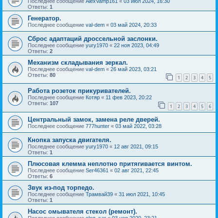
Последнее сообщение
AlexVamp161
«
03 июл 2024, 16:30
Ответы:
1
Генератор.
Последнее сообщение
val-dem
«
03 май 2024, 20:33
Сброс адаптаций дроссельной заслонки.
Последнее сообщение
yury1970
«
22 ноя 2023, 04:49
Ответы:
2
Механизм складывания зеркал.
Последнее сообщение
val-dem
«
26 май 2023, 03:21
Ответы:
80
1
2
3
4
5
Работа розеток прикуривателей.
Последнее сообщение
Котяр
«
11 фев 2023, 20:22
Ответы:
107
1
2
3
4
5
6
Центральный замок, замена реле дверей.
Последнее сообщение
777hunter
«
03 май 2022, 03:28
Кнопка запуска двигателя.
Последнее сообщение
yury1970
«
12 авг 2021, 09:15
Ответы:
1
Плюсовая клемма неплотно притягивается винтом.
Последнее сообщение
Ser46361
«
02 авг 2021, 22:45
Ответы:
6
Звук из-под торпедо.
Последнее сообщение
Трамвай39
«
31 июл 2021, 10:45
Ответы:
1
Насос омывателя стекол (ремонт).
Последнее сообщение
oleg_sar
«
03 ноя 2020, 23:21