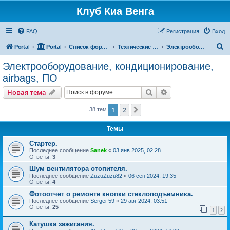
Клуб Киа Венга
FAQ
Регистрация
Вход
П
Portal
Portal
Список форумов
Технические разделы эксплуатации Kia Venga
Электрооборудование, кондиционирование, airbags, ПО
о
Электрооборудование, кондиционирование,
и
airbags, ПО
с
Поиск
Расширенный пои
Новая тема
к
1
2
След.
38 тем
Темы
Стартер.
Последнее сообщение
Sanek
«
03 янв 2025, 02:28
Ответы:
3
Шум вентилятора отопителя.
Последнее сообщение
ZuzuZuzu82
«
06 сен 2024, 19:35
Ответы:
4
Фотоотчет о ремонте кнопки стеклоподъемника.
Последнее сообщение
Sergei-59
«
29 авг 2024, 03:51
Ответы:
25
1
2
Катушка зажигания.