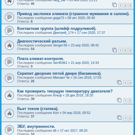
Ответы:
40
1
2
3
Привод заслонки климата (странное жужжание в салоне).
Последнее сообщение
goga73
«
08 окт 2020, 05:40
Ответы:
8
Контактная группа (шлейф подрулевой).
Последнее сообщение
Дмитрий_174
«
17 сен 2020, 17:37
Диагностический разъем.
Последнее сообщение
Sergei-59
«
23 апр 2020, 08:42
Ответы:
54
1
2
3
Плата климат-контроля.
Последнее сообщение
Ser46361
«
21 апр 2020, 14:33
Ответы:
9
Скрипит дворник пятой двери (багажника).
Последнее сообщение
Михаил Че
«
16 сен 2019, 17:03
Ответы:
26
1
2
Как проверить текущую температуру двигателя?
Последнее сообщение
Ильф
«
18 дек 2018, 18:20
Ответы:
39
1
2
Бьет током (статика).
Последнее сообщение
Kori
«
04 апр 2018, 00:52
Ответы:
37
1
2
ЭБУ, внутренности.
Последнее сообщение
ti6
«
17 окт 2017, 08:20
Ответы:
10