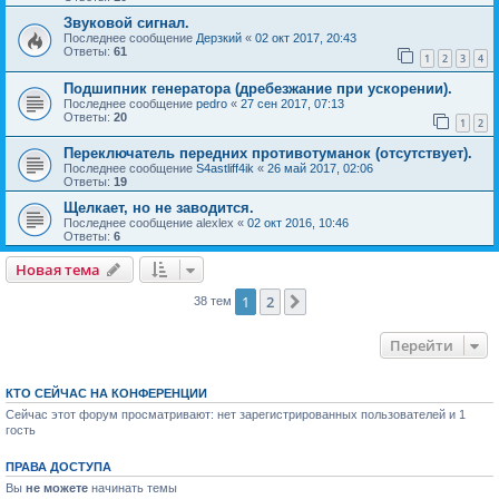
Звуковой сигнал.
Последнее сообщение
Дерзкий
«
02 окт 2017, 20:43
Ответы:
61
1
2
3
4
Подшипник генератора (дребезжание при ускорении).
Последнее сообщение
pedro
«
27 сен 2017, 07:13
Ответы:
20
1
2
Переключатель передних противотуманок (отсутствует).
Последнее сообщение
S4astliff4ik
«
26 май 2017, 02:06
Ответы:
19
Щелкает, но не заводится.
Последнее сообщение
alexlex
«
02 окт 2016, 10:46
Ответы:
6
Новая тема
1
2
След.
38 тем
Перейти
КТО СЕЙЧАС НА КОНФЕРЕНЦИИ
Сейчас этот форум просматривают: нет зарегистрированных пользователей и 1
гость
ПРАВА ДОСТУПА
Вы
не можете
начинать темы