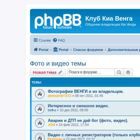
Клуб Киа Венга
Общение владельцев Kia Venga
Ссылки
FAQ
Portal
Portal
Список форумов
Дополнительные 
Фото и видео темы
Поиск
Рас
Новая тема
ТЕМЫ
Фотографии ВЕНГИ и их владельцев.
aleksandr7272
»
08 окт 2011, 01:45
Интересное и смешное видео.
belka
»
10 дек 2011, 08:00
Аварии и ДТП не дай бог (фото, видео).
JON
»
10 фев 2012, 17:54
Видео с личных регистраторов (только клубн
Dronneo
»
27 апр 2012, 02:37