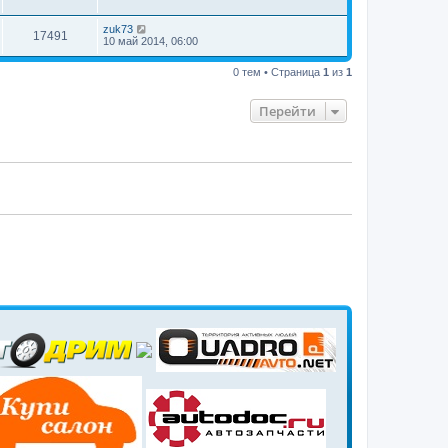
zuk73
17491
10 май 2014, 06:00
0 тем • Страница
1
из
1
Перейти