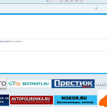
1
27
28
29
30
31
…
6
вателей и 1 гость