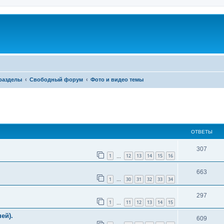
разделы
Свободный форум
Фото и видео темы
ширенный поиск
ОТВЕТЫ
307
1
12
13
14
15
16
…
663
1
30
31
32
33
34
…
297
1
11
12
13
14
15
…
ей).
609