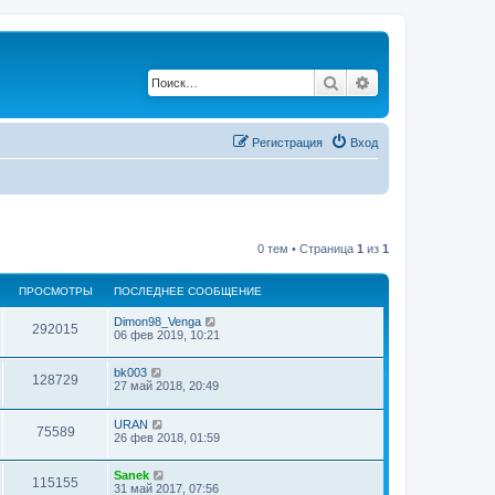
Поиск
Расширенный по
Регистрация
Вход
0 тем • Страница
1
из
1
ПРОСМОТРЫ
ПОСЛЕДНЕЕ СООБЩЕНИЕ
Dimon98_Venga
292015
06 фев 2019, 10:21
bk003
128729
27 май 2018, 20:49
URAN
75589
26 фев 2018, 01:59
Sanek
115155
31 май 2017, 07:56