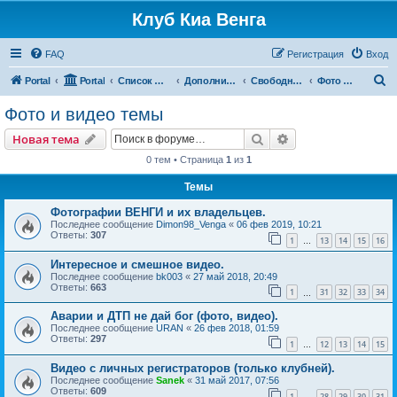
Клуб Киа Венга
FAQ
Регистрация
Вход
П
Portal
Portal
Список форумов
Дополнительные разделы
Свободный форум
Фото и видео темы
о
Фото и видео темы
и
Поиск
Расширенный пои
Новая тема
с
0 тем • Страница
1
из
1
к
Темы
Фотографии ВЕНГИ и их владельцев.
Последнее сообщение
Dimon98_Venga
«
06 фев 2019, 10:21
Ответы:
307
1
13
14
15
16
…
Интересное и смешное видео.
Последнее сообщение
bk003
«
27 май 2018, 20:49
Ответы:
663
1
31
32
33
34
…
Аварии и ДТП не дай бог (фото, видео).
Последнее сообщение
URAN
«
26 фев 2018, 01:59
Ответы:
297
1
12
13
14
15
…
Видео с личных регистраторов (только клубней).
Последнее сообщение
Sanek
«
31 май 2017, 07:56
Ответы:
609
1
28
29
30
31