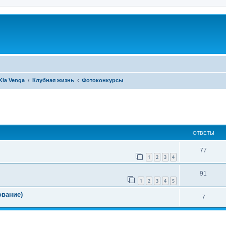
Kia Venga
Клубная жизнь
Фотоконкурсы
ширенный поиск
ОТВЕТЫ
77
1
2
3
4
91
1
2
3
4
5
ование)
7