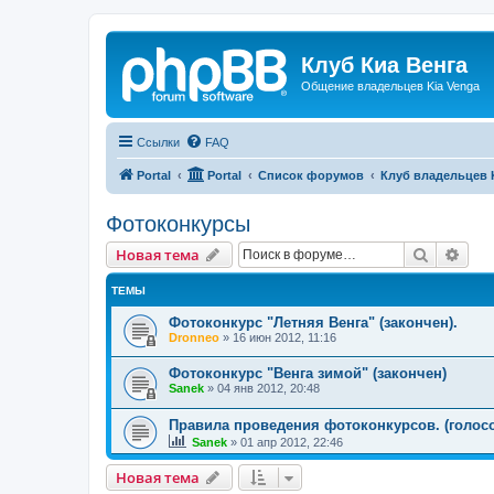
Клуб Киа Венга
Общение владельцев Kia Venga
Ссылки
FAQ
Portal
Portal
Список форумов
Клуб владельцев 
Фотоконкурсы
Поиск
Рас
Новая тема
ТЕМЫ
Фотоконкурс "Летняя Венга" (закончен).
Dronneo
»
16 июн 2012, 11:16
Фотоконкурс "Венга зимой" (закончен)
Sanek
»
04 янв 2012, 20:48
Правила проведения фотоконкурсов. (голос
Sanek
»
01 апр 2012, 22:46
Новая тема