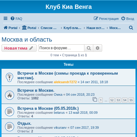
Клуб Киа Венга
FAQ
Регистрация
Вход
П
Portal
Portal
Список форумов
Клуб владельцев Kia Venga
Наши встречи и мероприятия
Москва и область
о
Москва и область
и
Поиск
Расширенный пои
Новая тема
с
0 тем • Страница
1
из
1
к
Темы
Встречи в Москве (схемы проезда к проверенным
местам).
Последнее сообщение
aleksandr7272
«
14 окт 2011, 18:18
Встречи в Москве.
Последнее сообщение
Омка
«
04 сен 2018, 20:23
Ответы:
1082
1
52
53
54
55
…
Встреча в Москве (05.05.2018г.)
Последнее сообщение
belarus
«
13 май 2018, 00:09
Ответы:
4
Отдых.
Последнее сообщение
vikuraev
«
07 сен 2017, 19:39
Ответы:
2