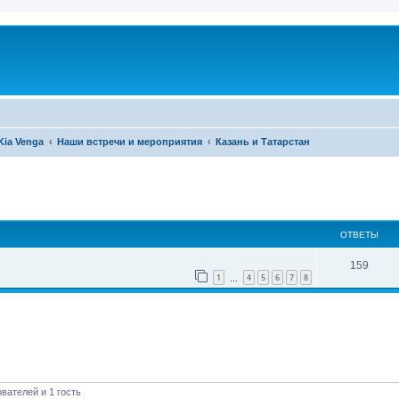
Kia Venga
Наши встречи и мероприятия
Казань и Татарстан
ширенный поиск
ОТВЕТЫ
159
1
4
5
6
7
8
…
вателей и 1 гость