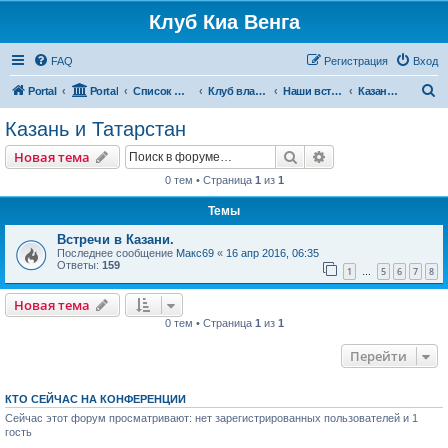
Клуб Киа Венга
FAQ
Регистрация
Вход
П
Portal
Portal
Список форумов
Клуб владельцев Kia Venga
Наши встречи и мероприятия
Казань и Татарстан
о
Казань и Татарстан
и
Поиск
Расширенный пои
Новая тема
с
0 тем • Страница
1
из
1
к
Темы
Встречи в Казани.
Последнее сообщение
Макс69
«
16 апр 2016, 06:35
Ответы:
159
1
5
6
7
8
…
Новая тема
0 тем • Страница
1
из
1
Перейти
КТО СЕЙЧАС НА КОНФЕРЕНЦИИ
Сейчас этот форум просматривают: нет зарегистрированных пользователей и 1
гость