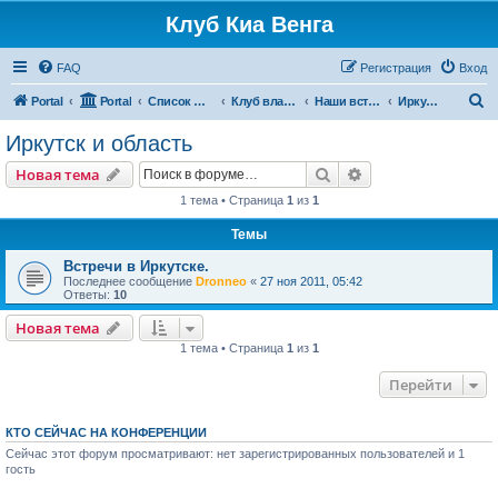
Клуб Киа Венга
FAQ
Регистрация
Вход
П
Portal
Portal
Список форумов
Клуб владельцев Kia Venga
Наши встречи и мероприятия
Иркутск и область
о
Иркутск и область
и
Поиск
Расширенный пои
Новая тема
с
1 тема • Страница
1
из
1
к
Темы
Встречи в Иркутске.
Последнее сообщение
Dronneo
«
27 ноя 2011, 05:42
Ответы:
10
Новая тема
1 тема • Страница
1
из
1
Перейти
КТО СЕЙЧАС НА КОНФЕРЕНЦИИ
Сейчас этот форум просматривают: нет зарегистрированных пользователей и 1
гость