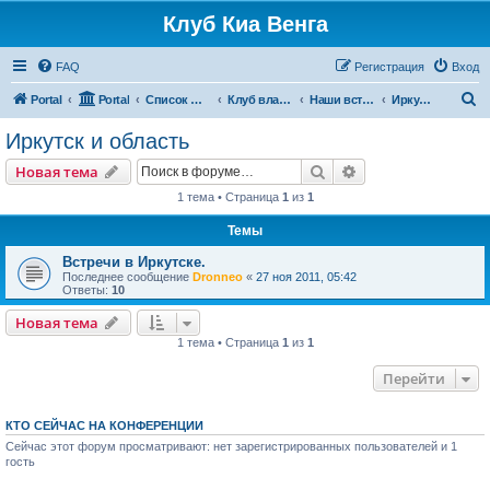
Клуб Киа Венга
FAQ
Регистрация
Вход
П
Portal
Portal
Список форумов
Клуб владельцев Kia Venga
Наши встречи и мероприятия
Иркутск и область
о
Иркутск и область
и
Поиск
Расширенный пои
Новая тема
с
1 тема • Страница
1
из
1
к
Темы
Встречи в Иркутске.
Последнее сообщение
Dronneo
«
27 ноя 2011, 05:42
Ответы:
10
Новая тема
1 тема • Страница
1
из
1
Перейти
КТО СЕЙЧАС НА КОНФЕРЕНЦИИ
Сейчас этот форум просматривают: нет зарегистрированных пользователей и 1
гость