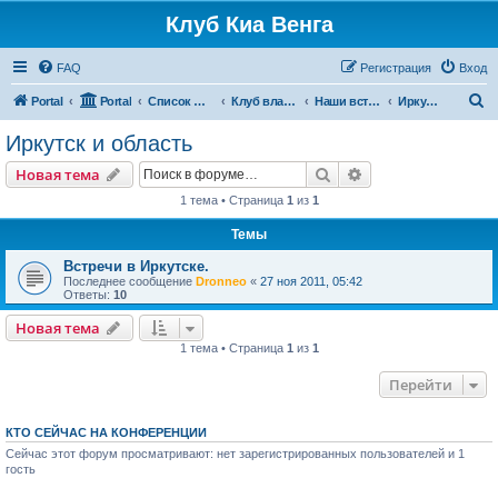
Клуб Киа Венга
FAQ
Регистрация
Вход
П
Portal
Portal
Список форумов
Клуб владельцев Kia Venga
Наши встречи и мероприятия
Иркутск и область
о
Иркутск и область
и
Поиск
Расширенный пои
Новая тема
с
1 тема • Страница
1
из
1
к
Темы
Встречи в Иркутске.
Последнее сообщение
Dronneo
«
27 ноя 2011, 05:42
Ответы:
10
Новая тема
1 тема • Страница
1
из
1
Перейти
КТО СЕЙЧАС НА КОНФЕРЕНЦИИ
Сейчас этот форум просматривают: нет зарегистрированных пользователей и 1
гость