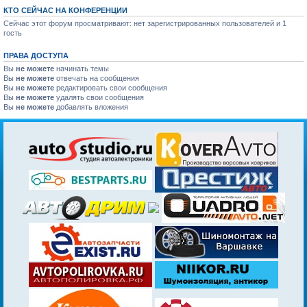
КТО СЕЙЧАС НА КОНФЕРЕНЦИИ
Сейчас этот форум просматривают: нет зарегистрированных пользователей и 1
гость
ПРАВА ДОСТУПА
Вы
не можете
начинать темы
Вы
не можете
отвечать на сообщения
Вы
не можете
редактировать свои сообщения
Вы
не можете
удалять свои сообщения
Вы
не можете
добавлять вложения