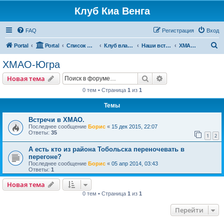
Клуб Киа Венга
FAQ
Регистрация
Вход
П
Portal
Portal
Список форумов
Клуб владельцев Kia Venga
Наши встречи и мероприятия
ХМАО-Югра
о
ХМАО-Югра
и
Поиск
Расширенный пои
Новая тема
с
0 тем • Страница
1
из
1
к
Темы
Встречи в ХМАО.
Последнее сообщение
Борис
«
15 дек 2015, 22:07
Ответы:
35
1
2
А есть кто из района Тобольска переночевать в
перегоне?
Последнее сообщение
Борис
«
05 апр 2014, 03:43
Ответы:
1
Новая тема
0 тем • Страница
1
из
1
Перейти