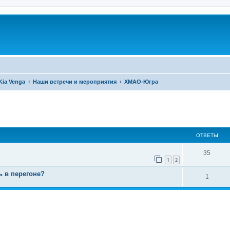
Kia Venga
Наши встречи и мероприятия
ХМАО-Югра
ширенный поиск
ОТВЕТЫ
35
1
2
ь в перегоне?
1