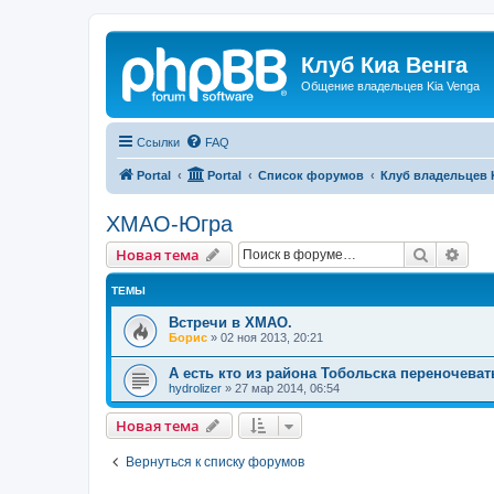
Клуб Киа Венга
Общение владельцев Kia Venga
Ссылки
FAQ
Portal
Portal
Список форумов
Клуб владельцев 
ХМАО-Югра
Поиск
Рас
Новая тема
ТЕМЫ
Встречи в ХМАО.
Борис
»
02 ноя 2013, 20:21
А есть кто из района Тобольска переночеват
hydrolizer
»
27 мар 2014, 06:54
Новая тема
Вернуться к списку форумов