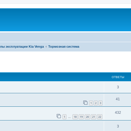
лы эксплуатации Kia Venga
Тормозная система
ширенный поиск
ОТВЕТЫ
3
41
1
2
3
432
1
18
19
20
21
22
…
3