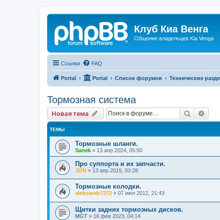
Клуб Киа Венга
Общение владельцев Kia Venga
Ссылки
FAQ
Portal
Portal
Список форумов
Технические разде
Тормозная система
Поиск
Рас
Новая тема
ТЕМЫ
Тормозные шланги.
Sanek
»
13 апр 2024, 05:50
Про суппорта и их запчасти.
JON
»
13 апр 2015, 03:28
Тормозные колодки.
aleksandr7272
»
07 июл 2012, 21:43
Щитки задних тормозных дисков.
MGT
»
16 фев 2023, 04:14