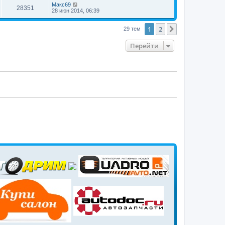
Макс69
28351
28 июн 2014, 06:39
1
2
След.
29 тем
Перейти