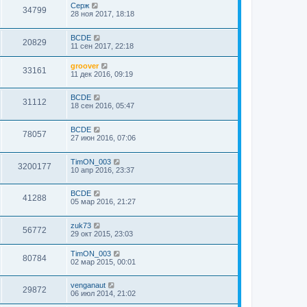
Серж
34799
28 ноя 2017, 18:18
BCDE
20829
11 сен 2017, 22:18
groover
33161
11 дек 2016, 09:19
BCDE
31112
18 сен 2016, 05:47
BCDE
78057
27 июн 2016, 07:06
TimON_003
3200177
10 апр 2016, 23:37
BCDE
41288
05 мар 2016, 21:27
zuk73
56772
29 окт 2015, 23:03
TimON_003
80784
02 мар 2015, 00:01
venganaut
29872
06 июл 2014, 21:02