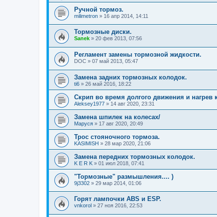
Ручной тормоз.
milimetron
»
16 апр 2014, 14:11
Тормозные диски.
Sanek
»
20 фев 2013, 07:56
Регламент замены тормозной жидкости.
DOC
»
07 май 2013, 05:47
Замена задних тормозных колодок.
ti6
»
26 май 2016, 18:22
Скрип во время долгого движения и нагрев 
Aleksey1977
»
14 авг 2020, 23:31
Замена шпилек на колесах/
Маруся
»
17 авг 2020, 20:49
Трос стояночного тормоза.
KASIMISH
»
28 мар 2020, 21:06
Замена передних тормозных колодок.
K E R K
»
01 июл 2018, 07:41
"Тормозные" размышления.... )
9j3302
»
29 мар 2014, 01:06
Горят лампочки ABS и ESP.
vnkorol
»
27 ноя 2016, 22:53