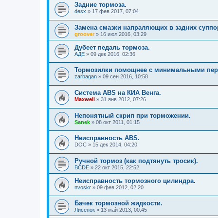
Задние тормоза.
desx
»
17 фев 2017, 07:04
Замена смазки напраляющих в задних суппо
groover
»
16 июл 2016, 03:29
Дубеет педаль тормоза.
АДЕ
»
09 дек 2016, 02:36
Тормозилки помощнее с минимальными пер
zarbagan
»
09 сен 2016, 10:58
Система ABS на КИА Венга.
Maxwell
»
31 янв 2012, 07:26
Непонятный скрип при торможении.
Sanek
»
08 окт 2011, 01:15
Неисправность ABS.
DOC
»
15 дек 2014, 04:20
Ручной тормоз (как подтянуть тросик).
BCDE
»
22 окт 2015, 22:52
Неисправность тормозного цилиндра.
nvoskr
»
09 фев 2012, 02:20
Бачек тормозной жидкости.
Лисенок
»
13 май 2013, 00:45