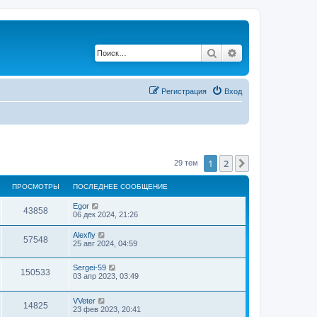
Поиск
Расширенный по
Регистрация
Вход
1
2
След.
29 тем
ПРОСМОТРЫ
ПОСЛЕДНЕЕ СООБЩЕНИЕ
Egor
43858
06 дек 2024, 21:26
Alexfly
57548
25 авг 2024, 04:59
Sergei-59
150533
03 апр 2023, 03:49
VVeter
14825
23 фев 2023, 20:41