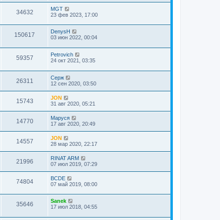
MGT
34632
23 фев 2023, 17:00
DenysH
150617
03 июн 2022, 00:04
Petrovich
59357
24 окт 2021, 03:35
Серж
26311
12 сен 2020, 03:50
JON
15743
31 авг 2020, 05:21
Маруся
14770
17 авг 2020, 20:49
JON
14557
28 мар 2020, 22:17
RINAT ARM
21996
07 июл 2019, 07:29
BCDE
74804
07 май 2019, 08:00
Sanek
35646
17 июл 2018, 04:55