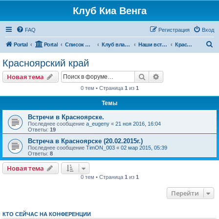
Клуб Киа Венга
FAQ
Регистрация
Вход
П
Portal
Portal
Список форумов
Клуб владельцев Kia Venga
Наши встречи и мероприятия
Красноярский край
о
Красноярский край
и
Поиск
Расширенный пои
Новая тема
с
0 тем • Страница
1
из
1
к
Темы
Встречи в Красноярске.
Последнее сообщение
a_eugeny
«
21 ноя 2016, 16:04
Ответы:
19
Встреча в Красноярске (20.02.2015г.)
Последнее сообщение
TimON_003
«
02 мар 2015, 05:39
Ответы:
8
Новая тема
0 тем • Страница
1
из
1
Перейти
КТО СЕЙЧАС НА КОНФЕРЕНЦИИ