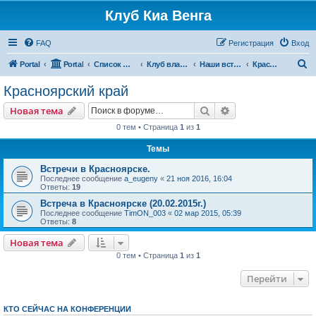
Клуб Киа Венга
FAQ
Регистрация
Вход
П
Portal
Portal
Список форумов
Клуб владельцев Kia Venga
Наши встречи и мероприятия
Красноярский край
о
Красноярский край
и
Поиск
Расширенный пои
Новая тема
с
0 тем • Страница
1
из
1
к
Темы
Встречи в Красноярске.
Последнее сообщение
a_eugeny
«
21 ноя 2016, 16:04
Ответы:
19
Встреча в Красноярске (20.02.2015г.)
Последнее сообщение
TimON_003
«
02 мар 2015, 05:39
Ответы:
8
Новая тема
0 тем • Страница
1
из
1
Перейти
КТО СЕЙЧАС НА КОНФЕРЕНЦИИ