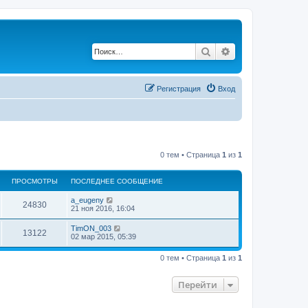
Поиск
Расширенный по
Регистрация
Вход
0 тем • Страница
1
из
1
ПРОСМОТРЫ
ПОСЛЕДНЕЕ СООБЩЕНИЕ
a_eugeny
24830
21 ноя 2016, 16:04
TimON_003
13122
02 мар 2015, 05:39
0 тем • Страница
1
из
1
Перейти