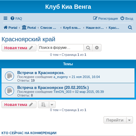
Клуб Киа Венга
FAQ
Регистрация
Вход
П
Portal
Portal
Список форумов
Клуб владельцев Kia Venga
Наши встречи и мероприятия
Красноярский край
о
Красноярский край
и
Поиск
Расширенный пои
Новая тема
с
0 тем • Страница
1
из
1
к
Темы
Встречи в Красноярске.
Последнее сообщение
a_eugeny
«
21 ноя 2016, 16:04
Ответы:
19
Встреча в Красноярске (20.02.2015г.)
Последнее сообщение
TimON_003
«
02 мар 2015, 05:39
Ответы:
8
Новая тема
0 тем • Страница
1
из
1
Перейти
КТО СЕЙЧАС НА КОНФЕРЕНЦИИ