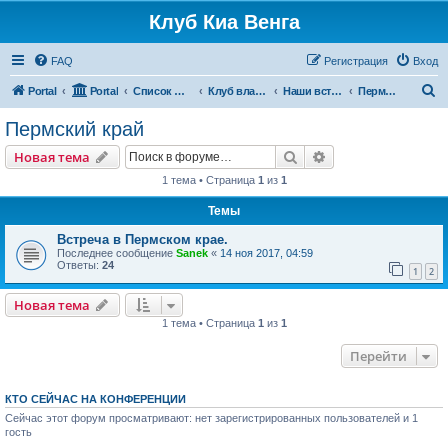
Клуб Киа Венга
FAQ
Регистрация
Вход
П
Portal
Portal
Список форумов
Клуб владельцев Kia Venga
Наши встречи и мероприятия
Пермский край
о
Пермский край
и
Поиск
Расширенный пои
Новая тема
с
1 тема • Страница
1
из
1
к
Темы
Встреча в Пермском крае.
Последнее сообщение
Sanek
«
14 ноя 2017, 04:59
Ответы:
24
1
2
Новая тема
1 тема • Страница
1
из
1
Перейти
КТО СЕЙЧАС НА КОНФЕРЕНЦИИ
Сейчас этот форум просматривают: нет зарегистрированных пользователей и 1
гость