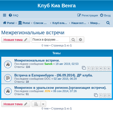
Клуб Киа Венга
FAQ
Регистрация
Вход
П
Portal
Portal
Список форумов
Клуб владельцев Kia Venga
Наши встречи и мероприятия
Межрегиональные встречи
о
Межрегиональные встречи
и
Поиск
Расширенный пои
Новая тема
с
0 тем • Страница
1
из
1
к
Темы
Межрегиональные встречи.
Последнее сообщение
Sanek
«
18 авг 2019, 02:53
Ответы:
116
1
2
3
4
5
6
Встреча в Еатеринбурге - (06.09.2014). ДР клуба.
Последнее сообщение
DOC
«
02 авг 2015, 06:29
Ответы:
18
Межрегион в уральском регионе.(организация встречи).
Последнее сообщение
JON
«
06 сен 2014, 07:26
Ответы:
51
1
2
3
Новая тема
0 тем • Страница
1
из
1