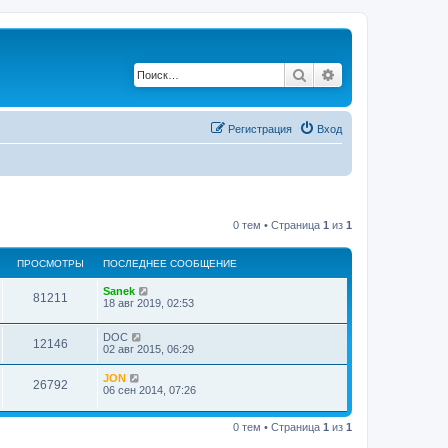
Поиск
Расширенный по
Регистрация
Вход
0 тем • Страница
1
из
1
ПРОСМОТРЫ
ПОСЛЕДНЕЕ СООБЩЕНИЕ
Sanek
81211
18 авг 2019, 02:53
DOC
12146
02 авг 2015, 06:29
JON
26792
06 сен 2014, 07:26
0 тем • Страница
1
из
1