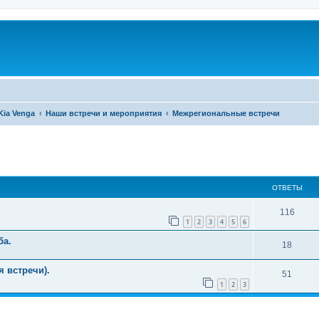
Kia Venga
Наши встречи и мероприятия
Межрегиональные встречи
ширенный поиск
ОТВЕТЫ
116
1
2
3
4
5
6
ба.
18
 встречи).
51
1
2
3