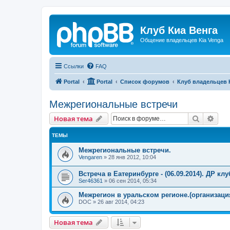
Клуб Киа Венга
Общение владельцев Kia Venga
Ссылки
FAQ
Portal
Portal
Список форумов
Клуб владельцев 
Межрегиональные встречи
Поиск
Рас
Новая тема
ТЕМЫ
Межрегиональные встречи.
Vengaren
»
28 янв 2012, 10:04
Встреча в Еатеринбурге - (06.09.2014). ДР клу
Ser46361
»
06 сен 2014, 05:34
Межрегион в уральском регионе.(организация
DOC
»
26 авг 2014, 04:23
Новая тема