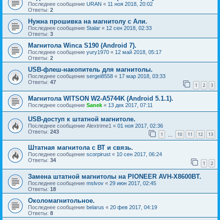
Последнее сообщение
URAN
«
11 ноя 2018, 20:02
Ответы:
2
Нужна прошивка на магнитолу с Али.
Последнее сообщение
Stalar
«
12 сен 2018, 02:33
Ответы:
3
Магнитола Winca S190 (Android 7).
Последнее сообщение
yury1970
«
12 май 2018, 05:17
Ответы:
2
USB-флеш-накопитель для магнитолы.
Последнее сообщение
sergei8558
«
17 мар 2018, 03:33
Ответы:
47
1
2
3
Магнитола WITSON W2-A5744K (Android 5.1.1).
Последнее сообщение
Sanek
«
13 дек 2017, 07:11
USB-доступ к штатной магнитоле.
Последнее сообщение
Alextrime1
«
01 ноя 2017, 02:36
Ответы:
243
1
10
11
12
13
…
Штатная магнитола с ВТ и связь.
Последнее сообщение
scorpirust
«
10 сен 2017, 06:24
Ответы:
34
1
2
Замена штатной магнитолы на PIONEER AVH-X8600BT.
Последнее сообщение
mslvov
«
29 июн 2017, 02:45
Ответы:
18
Околомагнитольное.
Последнее сообщение
belarus
«
20 фев 2017, 04:19
Ответы:
8