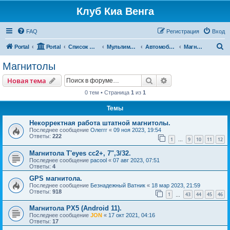
Клуб Киа Венга
FAQ
Регистрация
Вход
П
Portal
Portal
Список форумов
Мультимедиа, дополнительное оборудование и аксессуары
Автомобильное мультимедиа
Магнитолы
о
Магнитолы
и
Поиск
Расширенный пои
Новая тема
с
0 тем • Страница
1
из
1
к
Темы
Некорректная работа штатной магнитолы.
Последнее сообщение
Олеггг
«
09 ноя 2023, 19:54
Ответы:
222
1
9
10
11
12
…
Магнитола T'eyes cc2+, 7",3/32.
Последнее сообщение
pacool
«
07 авг 2023, 07:51
Ответы:
4
GPS магнитола.
Последнее сообщение
Безнадежный Ватник
«
18 мар 2023, 21:59
Ответы:
918
1
43
44
45
46
…
Магнитола PX5 (Android 11).
Последнее сообщение
JON
«
17 окт 2021, 04:16
Ответы:
17