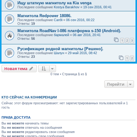
Ищу штатную магнитолу на Kia venga
Последнее сообщение
Kostya Barakhov
«
19 сен 2016, 00:41
Магнитола Redpower 18086.
Последнее сообщение
Can9i
«
06 сен 2016, 00:22
Ответы:
19
Магнитола RoadNav I-086 платформа s-150 (Android).
Последнее сообщение
бармалей
«
06 авг 2016, 20:41
Ответы:
56
1
2
3
Русификация родной магнитолы [Решено].
Последнее сообщение
Шалун
«
29 май 2016, 08:42
Ответы:
23
1
2
Новая тема
0 тем • Страница
1
из
1
Перейти
КТО СЕЙЧАС НА КОНФЕРЕНЦИИ
Сейчас этот форум просматривают: нет зарегистрированных пользователей и 1
гость
ПРАВА ДОСТУПА
Вы
не можете
начинать темы
Вы
не можете
отвечать на сообщения
Вы
не можете
редактировать свои сообщения
Вы
не можете
удалять свои сообщения