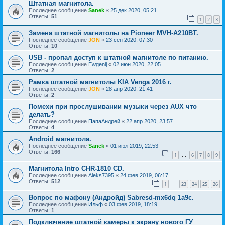
Штатная магнитола.
Последнее сообщение
Sanek
«
25 дек 2020, 05:21
Ответы:
51
1
2
3
Замена штатной магнитолы на Pioneer MVH-A210BT.
Последнее сообщение
JON
«
23 сен 2020, 07:30
Ответы:
10
USB - пропал доступ к штатной магнитоле по питанию.
Последнее сообщение
Ewgenij
«
02 июн 2020, 22:05
Ответы:
2
Рамка штатной магнитолы KIA Venga 2016 г.
Последнее сообщение
JON
«
28 апр 2020, 21:41
Ответы:
2
Помехи при прослушивании музыки через AUX что
делать?
Последнее сообщение
ПапаАндрей
«
22 апр 2020, 23:57
Ответы:
4
Android магнитола.
Последнее сообщение
Sanek
«
01 июл 2019, 22:53
Ответы:
166
1
6
7
8
9
…
Магнитола Intro CHR-1810 CD.
Последнее сообщение
Aleks7395
«
24 фев 2019, 06:17
Ответы:
512
1
23
24
25
26
…
Вопрос по мафону (Андройд) Sabresd-mx6dq 1a9c.
Последнее сообщение
Ильф
«
03 фев 2019, 18:19
Ответы:
1
Подключение штатной камеры к экрану нового ГУ